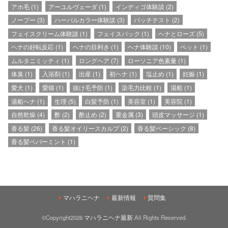
アホ毛
(1)
アーユルヴェーダ
(1)
インディゴ体験談
(2)
ノープー
(3)
ハーバルカラー体験談
(3)
パッチテスト
(2)
フェイスクリーム体験談
(1)
フェイスパック
(1)
ヘナとローズ
(5)
ヘナの好転反応
(1)
ヘナの目利き
(1)
ヘナ体験談
(10)
ペット
(1)
ムルタニミッティ
(1)
ロングヘア
(7)
ローソニア色素量
(1)
体臭
(1)
入浴剤
(1)
出産
(1)
初ヘナ
(1)
塩止め
(1)
妊娠
(1)
愛犬
(1)
愛猫
(1)
抜け毛予防
(1)
染毛力比較
(1)
湯船
(1)
湯船ヘナ
(1)
生理
(5)
白髪予防
(1)
美容室
(1)
美容院
(1)
自然乾燥
(4)
酢
(2)
酢止め
(2)
重金属
(3)
頭皮マッサージ
(1)
香る髪
(26)
香る髪オイリースカルプ
(2)
香る髪ベーシック
(8)
香る髪ペパーミント
(1)
マハラニヘナ
最新情報
質問集
©Copyright2026
マハラニヘナ最新
.All Rights Reserved.