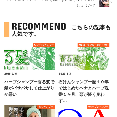
しょうか？
RECOMMEND
こちらの記事も
人気です。
■ハーブシャンプー
■髪のトラブル・臭い・痒い
2018.9.15
2023.5.3
ハーブシャンプー香る髪で
石けんシャンプー歴１０年
髪がパサパサして仕上がり
ではじめたヘナとハーブ洗
が悪い
髪１ヶ月、頭が軽く臭わ
ず…
脱シャンプー
■ハーブシャンプー