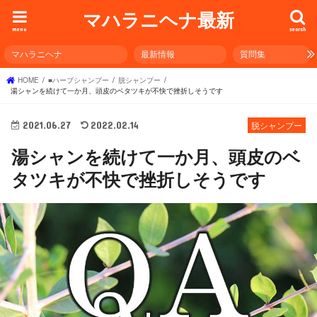
マハラニヘナ最新
menu
search
マハラニヘナ
最新情報
質問集
HOME
■ハーブシャンプー
脱シャンプー
湯シャンを続けて一か月、頭皮のベタツキが不快で挫折しそうです
2021.06.27
2022.02.14
脱シャンプー
湯シャンを続けて一か月、頭皮のベ
タツキが不快で挫折しそうです