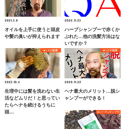
2021.3.8
2022.11.23
オイルを上手に使うと頭皮
ハーブシャンプーで赤くか
や髪の臭いが抑えられます
ぶれた…他の洗髪方法はな
いですか？
■ヘナの効果
■ヘナの効果
2023.10.4
2020.11.22
生理中には髪を洗わない生
ヘナ最大のメリット…脱シ
活などムリだ！と思ってい
ャンプーができる！
たらヘナを続けるうちに
頭…
■ハーブシャンプー