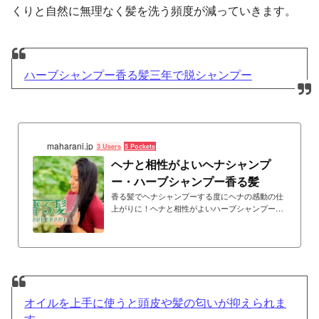
くりと自然に無理なく髪を洗う頻度が減っていきます。
ハーブシャンプー香る髪三年で脱シャンプー
maharani.jp
3 Users
5 Pockets
ヘナと相性がよいヘナシャンプ
ー・ハーブシャンプー香る髪
香る髪でヘナシャンプーする度にヘナの感動の仕
上がりに！ヘナと相性がよいハーブシャンプー香
る髪シリーズ。お湯に溶かして洗うだけ、泡がた
たない１００％植物性ハーブシャンプー
オイルを上手に使うと頭皮や髪の匂いが抑えられま
す