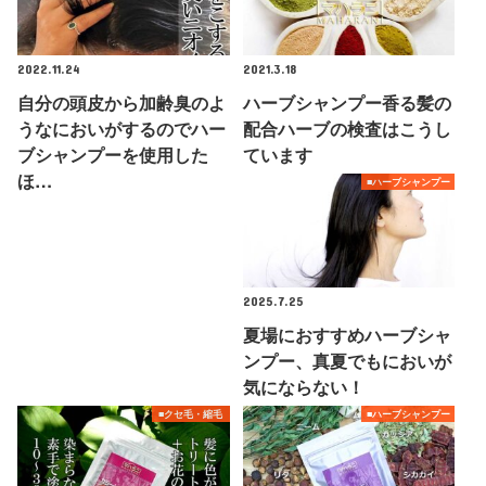
2022.11.24
2021.3.18
自分の頭皮から加齢臭のよ
ハーブシャンプー香る髪の
うなにおいがするのでハー
配合ハーブの検査はこうし
ブシャンプーを使用した
ています
ほ…
■ハーブシャンプー
2025.7.25
夏場におすすめハーブシャ
ンプー、真夏でもにおいが
気にならない！
■クセ毛・縮毛
■ハーブシャンプー