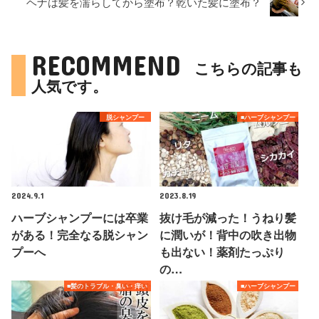
ヘナは髪を濡らしてから塗布？乾いた髪に塗布？
RECOMMEND
こちらの記事も
人気です。
脱シャンプー
■ハーブシャンプー
2024.9.1
2023.8.19
ハーブシャンプーには卒業
抜け毛が減った！うねり髪
がある！完全なる脱シャン
に潤いが！背中の吹き出物
プーへ
も出ない！薬剤たっぷり
の…
■髪のトラブル・臭い・痒い
■ハーブシャンプー