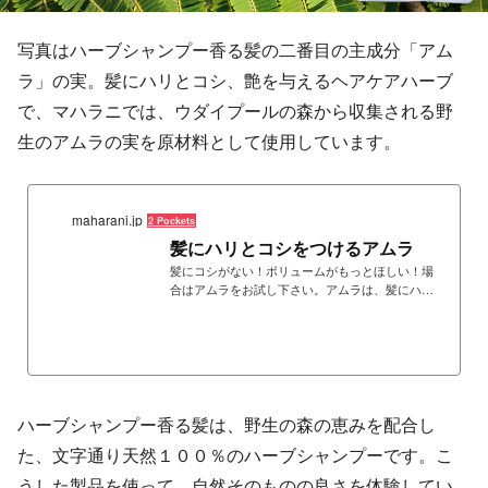
写真はハーブシャンプー香る髪の二番目の主成分「アム
ラ」の実。髪にハリとコシ、艶を与えるヘアケアハーブ
で、マハラニでは、ウダイプールの森から収集される野
生のアムラの実を原材料として使用しています。
maharani.jp
2 Pockets
髪にハリとコシをつけるアムラ
髪にコシがない！ボリュームがもっとほしい！場
合はアムラをお試し下さい。アムラは、髪にハリ
とコシをつけ、頭皮と髪を清浄に保ちます。、ヘ
ナに混ぜる、シカカイと一緒に使うなど、インド
のヘアケアには欠かすことができないハーブで
す。
ハーブシャンプー香る髪は、野生の森の恵みを配合し
た、文字通り天然１００％のハーブシャンプーです。こ
うした製品を使って、自然そのものの良さを体験してい