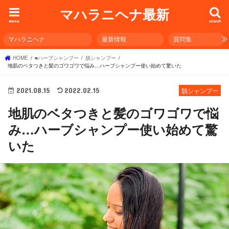
マハラニヘナ最新
menu
search
マハラニヘナ
最新情報
質問集
HOME
■ハーブシャンプー
脱シャンプー
地肌のベタつきと髪のゴワゴワで悩み…ハーブシャンプー使い始めて驚いた
2021.08.15
2022.02.15
脱シャンプー
地肌のベタつきと髪のゴワゴワで悩
み…ハーブシャンプー使い始めて驚
いた