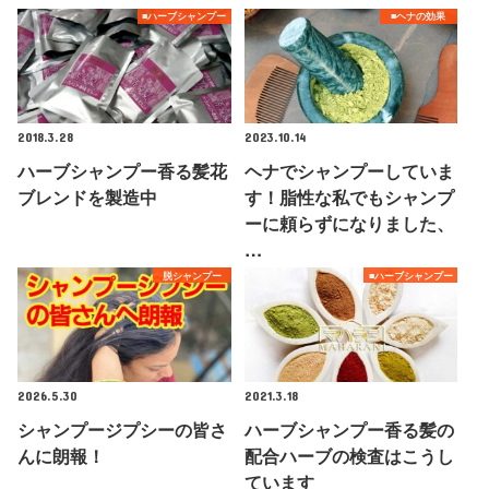
■ハーブシャンプー
■ヘナの効果
2018.3.28
2023.10.14
ハーブシャンプー香る髪花
ヘナでシャンプーしていま
ブレンドを製造中
す！脂性な私でもシャンプ
ーに頼らずになりました、
…
脱シャンプー
■ハーブシャンプー
2026.5.30
2021.3.18
シャンプージプシーの皆さ
ハーブシャンプー香る髪の
んに朗報！
配合ハーブの検査はこうし
ています