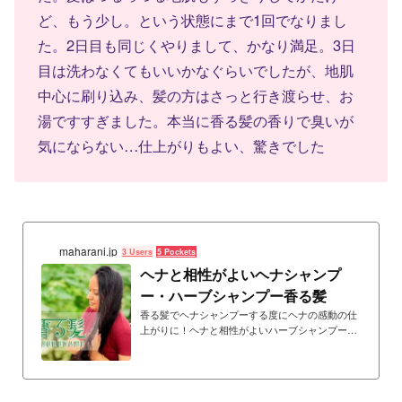
ど、もう少し。という状態にまで1回でなりまし
た。2日目も同じくやりまして、かなり満足。3日
目は洗わなくてもいいかなぐらいでしたが、地肌
中心に刷り込み、髪の方はさっと行き渡らせ、お
湯ですすぎました。本当に香る髪の香りで臭いが
気にならない…仕上がりもよい、驚きでした
maharani.jp
3 Users
5 Pockets
ヘナと相性がよいヘナシャンプ
ー・ハーブシャンプー香る髪
香る髪でヘナシャンプーする度にヘナの感動の仕
上がりに！ヘナと相性がよいハーブシャンプー香
る髪シリーズ。お湯に溶かして洗うだけ、泡がた
たない１００％植物性ハーブシャンプー