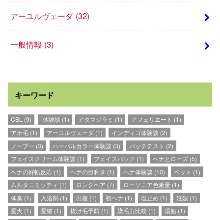
アーユルヴェーダ
(32)
一般情報
(3)
キーワード
CBL
(9)
`体験談
(1)
アタマジラミ
(1)
アフェリエート
(1)
アホ毛
(1)
アーユルヴェーダ
(1)
インディゴ体験談
(2)
ノープー
(3)
ハーバルカラー体験談
(3)
パッチテスト
(2)
フェイスクリーム体験談
(1)
フェイスパック
(1)
ヘナとローズ
(5)
ヘナの好転反応
(1)
ヘナの目利き
(1)
ヘナ体験談
(10)
ペット
(1)
ムルタニミッティ
(1)
ロングヘア
(7)
ローソニア色素量
(1)
体臭
(1)
入浴剤
(1)
出産
(1)
初ヘナ
(1)
塩止め
(1)
妊娠
(1)
愛犬
(1)
愛猫
(1)
抜け毛予防
(1)
染毛力比較
(1)
湯船
(1)