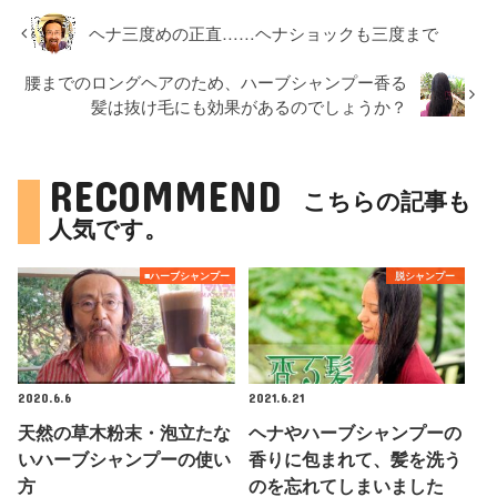
ヘナ三度めの正直……ヘナショックも三度まで
腰までのロングヘアのため、ハーブシャンプー香る
髪は抜け毛にも効果があるのでしょうか？
RECOMMEND
こちらの記事も
人気です。
■ハーブシャンプー
脱シャンプー
2020.6.6
2021.6.21
天然の草木粉末・泡立たな
ヘナやハーブシャンプーの
いハーブシャンプーの使い
香りに包まれて、髪を洗う
方
のを忘れてしまいました