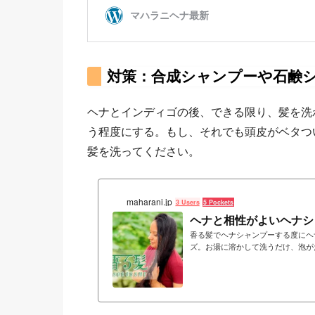
対策：合成シャンプーや石鹸
ヘナとインディゴの後、できる限り、髪を洗
う程度にする。もし、それでも頭皮がベタつ
髪を洗ってください。
maharani.jp
3 Users
5 Pockets
ヘナと相性がよいヘナシ
香る髪でヘナシャンプーする度にヘ
ズ。お湯に溶かして洗うだけ、泡が