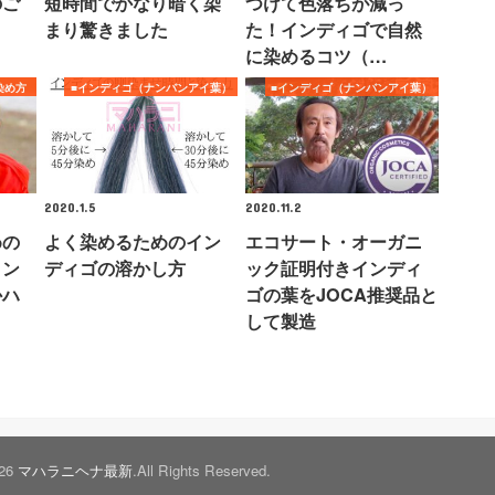
のご
短時間でかなり暗く染
つけて色落ちが減っ
まり驚きました
た！インディゴで自然
に染めるコツ（…
染め方
■インディゴ（ナンバンアイ葉）
■インディゴ（ナンバンアイ葉）
2020.1.5
2020.11.2
めの
よく染めるためのイン
エコサート・オーガニ
イン
ディゴの溶かし方
ック証明付きインディ
かハ
ゴの葉をJOCA推奨品と
して製造
026
マハラニヘナ最新
.All Rights Reserved.