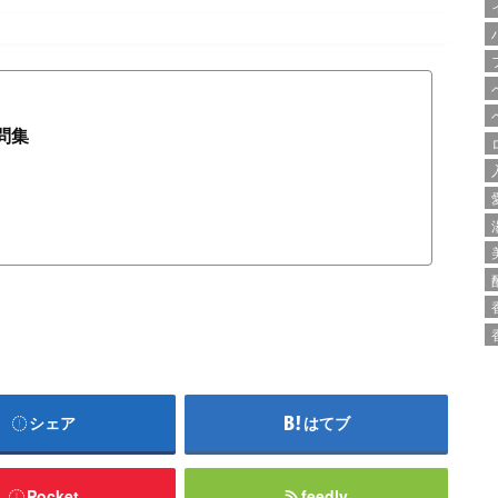
問集
シェア
はてブ
Pocket
feedly