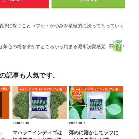
清浄に保つこと→フケ・かゆみを積極的に洗ってとっていく
は茶色の粉を溶かすところから始まる泥水洗髪感覚
の記事も人気です。
イ葉）
■インディゴ（ナンバンアイ葉）
■インディゴ（ナンバンアイ葉）
2018.12.15
2025.10.5
め、
マハラニインディゴは
薄めに溶かしてラフに