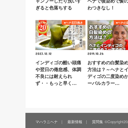
ャンプーしたり洗いす
ヘナで後染めで髪
ぎると色落ちする
わつきなし！
■ヘナ石臼挽き
■ヘナの
2023.12.12
2019.10.26
インディゴの酷い頭痛
おすすめの白髪染
や翌日の倦怠感、体調
方法は？～ヘナと
不良には耐えられ
ディゴの二度染め
ず・・もっと早く…
ーバルカラー…
マハラニヘナ
最新情報
質問集
©Copyright2