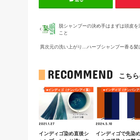
脱シャンプーの決め手はまずは頭皮を
こと
異次元の洗い上がり…ハーブシャンプー香る髪
RECOMMEND
こちら
■インディゴ（ナンバンアイ葉）
■インディゴ（ナンバンア
2021.1.27
2024.5.10
インディゴ染め直後シ
インディゴで先染