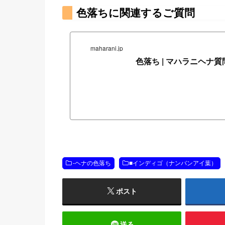
色落ちに関連するご質問
maharani.jp
色落ち | マハラニヘナ質
-ヘナの色落ち
■インディゴ（ナンバンアイ葉）
ポスト
送る