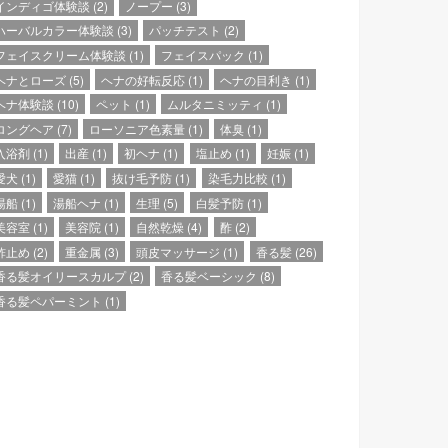
インディゴ体験談
(2)
ノープー
(3)
ハーバルカラー体験談
(3)
パッチテスト
(2)
フェイスクリーム体験談
(1)
フェイスパック
(1)
ヘナとローズ
(5)
ヘナの好転反応
(1)
ヘナの目利き
(1)
ヘナ体験談
(10)
ペット
(1)
ムルタニミッティ
(1)
ロングヘア
(7)
ローソニア色素量
(1)
体臭
(1)
入浴剤
(1)
出産
(1)
初ヘナ
(1)
塩止め
(1)
妊娠
(1)
愛犬
(1)
愛猫
(1)
抜け毛予防
(1)
染毛力比較
(1)
湯船
(1)
湯船ヘナ
(1)
生理
(5)
白髪予防
(1)
美容室
(1)
美容院
(1)
自然乾燥
(4)
酢
(2)
酢止め
(2)
重金属
(3)
頭皮マッサージ
(1)
香る髪
(26)
香る髪オイリースカルプ
(2)
香る髪ベーシック
(8)
香る髪ペパーミント
(1)