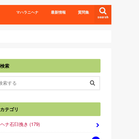
マハラニヘナ
最新情報
質問集
search
検索
カテゴリ
■ヘナ石臼挽き
(179)