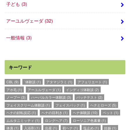
子ども
(3)
アーユルヴェーダ
(32)
一般情報
(3)
キーワード
CBL
(9)
`体験談
(1)
アタマジラミ
(1)
アフェリエート
(1)
アホ毛
(1)
アーユルヴェーダ
(1)
インディゴ体験談
(2)
ノープー
(3)
ハーバルカラー体験談
(3)
パッチテスト
(2)
フェイスクリーム体験談
(1)
フェイスパック
(1)
ヘナとローズ
(5)
ヘナの好転反応
(1)
ヘナの目利き
(1)
ヘナ体験談
(10)
ペット
(1)
ムルタニミッティ
(1)
ロングヘア
(7)
ローソニア色素量
(1)
体臭
(1)
入浴剤
(1)
出産
(1)
初ヘナ
(1)
塩止め
(1)
妊娠
(1)