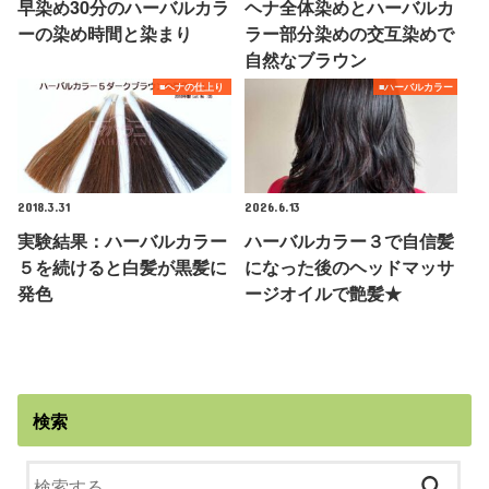
早染め30分のハーバルカラ
ヘナ全体染めとハーバルカ
ーの染め時間と染まり
ラー部分染めの交互染めで
自然なブラウン
■ヘナの仕上り
■ハーバルカラー
2018.3.31
2026.6.13
実験結果：ハーバルカラー
ハーバルカラー３で自信髪
５を続けると白髪が黒髪に
になった後のヘッドマッサ
発色
ージオイルで艶髪★
検索