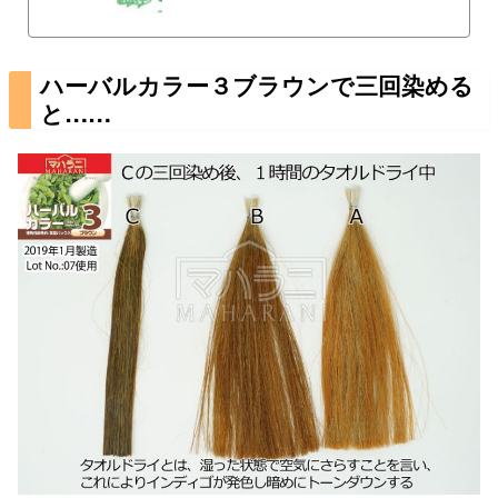
います。このインドハーブの香りが頭皮の臭いを
抑えてくれます。そもそも液体ではありませんハ
ーブシャンプー香る髪木の実、ハーブの葉、ハー
ブの根、などを粉末にしただけの、匂いは薬草や
ハーバルカラー３ブラウンで三回染める
スパイスの粉といった感じのハーブの粉シャンプ
と……
ーです。洗い上がり…そのしなやかな仕上がり自
然の素材、ハーブの粉で髪を洗う感覚は使用感に
も洗い上がりにも違いが出てきます。https://mah
arani.jp/maha...