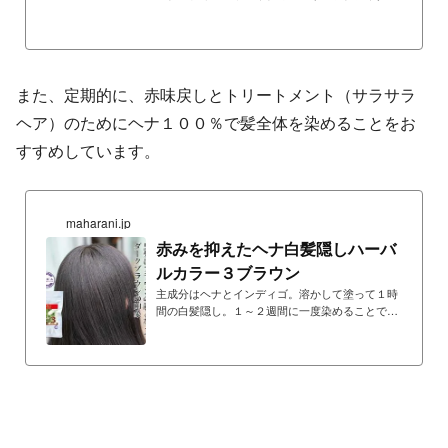
ンシ、ジュニパーなど、ヘアケアのアロマを配
合。ハーブシャンプー後やヘナ後に、ヘアオイル
として髪に刷り込めば、ウッディな香りが心地よ
く広がり、仕上がりを向上させます。
また、定期的に、赤味戻しとトリートメント（サラサラ
ヘア）のためにヘナ１００％で髪全体を染めることをお
すすめしています。
maharani.jp
赤みを抑えたヘナ白髪隠しハーバ
ルカラー３ブラウン
主成分はヘナとインディゴ。溶かして塗って１時
間の白髪隠し。１～２週間に一度染めることで美
しい髪を維持できます。