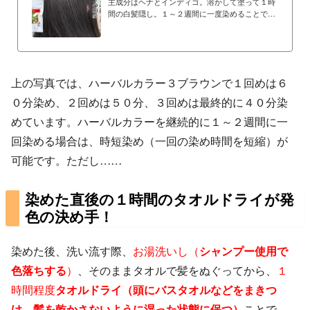
主成分はヘナとインディゴ。溶かして塗って１時
間の白髪隠し。１～２週間に一度染めることで美
しい髪を維持できます。
上の写真では、ハーバルカラー３ブラウンで１回めは６
０分染め、２回めは５０分、３回めは最終的に４０分染
めています。ハーバルカラーを継続的に１～２週間に一
回染める場合は、時短染め（一回の染め時間を短縮）が
可能です。ただし……
染めた直後の１時間のタオルドライが発
色の決め手！
染めた後、洗い流す際、
お湯洗いし（
シャンプー使用で
色落ちする
）
、そのままタオルで髪をぬぐってから、
１
時間程度
タオルドライ（頭にバスタオルなどをまきつ
け、髪を乾かさないように湿った状態に保つ）
ことで、