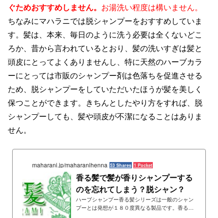
ぐためおすすめしません。
お湯洗い程度は構いません。
ちなみにマハラニでは脱シャンプーをおすすめしていま
す。髪は、本来、毎日のように洗う必要は全くないどこ
ろか、昔から言われているとおり、髪の洗いすぎは髪と
頭皮にとってよくありませんし、特に天然のハーブカラ
ーにとっては市販のシャンプー剤は色落ちを促進させる
ため、脱シャンプーをしていただいたほうが髪を美しく
保つことができます。きちんとしたやり方をすれば、脱
シャンプーしても、髪や頭皮が不潔になることはありま
せん。
maharani.jp/maharanihenna
53 Shares
1 Pocket
香る髪で髪が香りシャンプーする
のを忘れてしまう？脱シャン？
ハーブシャンプー香る髪シリーズは一般のシャン
プーとは発想が１８０度異なる製品です。香る髪
で髪を洗うと、心地よくインドハーブの香りが漂