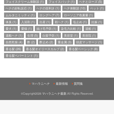
フェイスクリーム体験談
(1)
フェイスパック
(1)
ヘナとローズ
(5)
ヘナの好転反応
(1)
ヘナの目利き
(1)
ヘナ体験談
(10)
ペット
(1)
ムルタニミッティ
(1)
ロングヘア
(7)
ローソニア色素量
(1)
体臭
(1)
入浴剤
(1)
出産
(1)
初ヘナ
(1)
塩止め
(1)
妊娠
(1)
愛犬
(1)
愛猫
(1)
抜け毛予防
(1)
染毛力比較
(1)
湯船
(1)
湯船ヘナ
(1)
生理
(5)
白髪予防
(1)
美容室
(1)
美容院
(1)
自然乾燥
(4)
酢
(2)
酢止め
(2)
重金属
(3)
頭皮マッサージ
(1)
香る髪
(26)
香る髪オイリースカルプ
(2)
香る髪ベーシック
(8)
香る髪ペパーミント
(1)
マハラニヘナ
最新情報
質問集
©Copyright2026
マハラニヘナ最新
.All Rights Reserved.