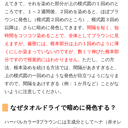
えてきて、それを染めた部分が上の模式図の１回めのと
ころです。１～２週間後、２回めを染めると、ほぼブラ
ウンに発色し（模式図２回めのところ）、模式図３回め
以降は、さらに暗めに発色してきます。
間隔を短く、短
時間をコツコツ染めることで、全体としてブラウンに見
えますが、厳密には、根本部分は上の１回めのように薄
くにしか染まっていないのですが、数ミリ伸びた根本部
分ですので視覚的にはわかりません。
ただし、この方
法、根本染めを続ける方法では、間隔があきすぎると、
上の模式図の一回めのような発色が目立つようになりま
すので、間隔をあけすぎる（例：１か月など）ことがな
いように注意してください。
なぜタオルドライで暗めに発色する？
ハーバルカラー3ブラウンには主成分としてヘナ（赤オレ