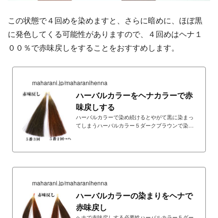
この状態で４回めを染めますと、さらに暗めに、ほぼ黒
に発色してくる可能性がありますので、４回めはヘナ１
００％で赤味戻しをすることをおすすめします。
maharani.jp/maharanihenna
ハーバルカラーをヘナカラーで赤
味戻しする
ハーバルカラーで染め続けるとやがて黒に染まっ
てしまうハーバルカラー５ダークブラウンで染め
続けると最終的に黒に染まってしまうことは先の
実験でもはっきりと出ている。上の写真の右の白
髪束は５番で３回染め続けた結果。黒に染まる前
にヘナカラーで赤味戻しするこのように三回染め
ると、暗めに、黒っぽくなる。黒っぽく染まる前
に、ハーバルカラー５ダークブランの２回目で、
maharani.jp/maharanihenna
一旦、赤味戻ししたのが、右の白髪束。ハーバル
カラー５ダークブラウンで２回染め、次にヘナ染
ハーバルカラーの染まりをヘナで
めで赤味戻ししたのが、右の白髪束。赤味が戻っ
赤味戻し
ている。注意...
ヘナで赤味戻しする必要性ハーバルカラー５ダー