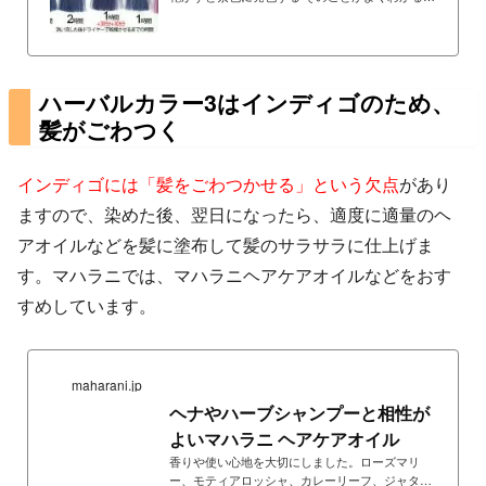
が、上の写真の０分の白髪束。インディゴは染め
ている間（髪に塗布している時間）には染まら
ず、洗い流してから、湿った状態で時間が経過す
ると染まる。インディゴを洗い流してすぐに乾燥
させる（上の写真の０分の毛束）と直後はまった
ハーバルカラー3はインディゴのため、
く染まっておらず、数日経過すると、この０分の
髪がごわつく
ように、紫発色が現れる、このことを０分の毛束
が示している。 さて、この写真で最も重要な意味
をもっているのが、１時間+30分+30分とある白髪
インディゴには「髪をごわつかせる」という欠点
があり
束。これがイ...
ますので、染めた後、翌日になったら、適度に適量のヘ
アオイルなどを髪に塗布して髪のサラサラに仕上げま
す。マハラニでは、マハラニヘアケアオイルなどをおす
すめしています。
maharani.jp
ヘナやハーブシャンプーと相性が
よいマハラニ ヘアケアオイル
香りや使い心地を大切にしました。ローズマリ
ー、モティアロッシャ、カレーリーフ、ジャタマ