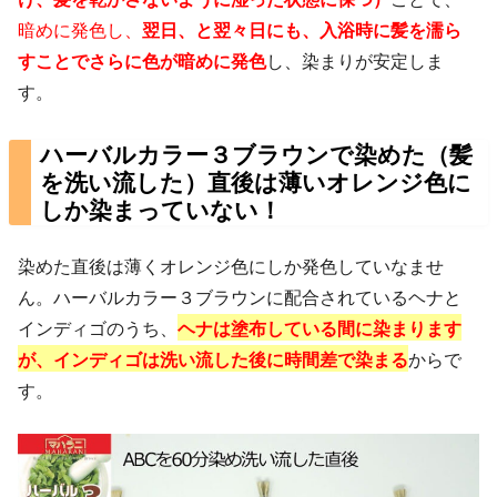
暗めに発色し、
翌日、と翌々日にも、入浴時に髪を濡ら
すことでさらに色が暗めに発色
し、染まりが安定しま
す。
ハーバルカラー３ブラウンで染めた（髪
を洗い流した）直後は薄いオレンジ色に
しか染まっていない！
染めた直後は薄くオレンジ色にしか発色していなませ
ん。ハーバルカラー３ブラウンに配合されているヘナと
インディゴのうち、
ヘナは塗布している間に染まります
が、インディゴは洗い流した後に時間差で染まる
からで
す。