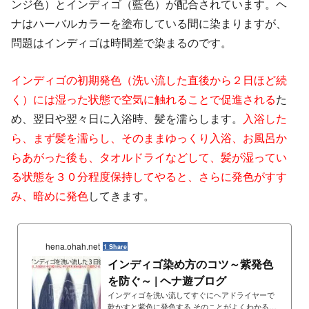
ンジ色）とインディゴ（藍色）が配合されています。ヘ
ナはハーバルカラーを塗布している間に染まりますが、
問題はインディゴは時間差で染まるのです。
インディゴの初期発色（洗い流した直後から２日ほど続
く）には湿った状態で空気に触れることで促進される
た
め、翌日や翌々日に入浴時、髪を濡らします。
入浴した
ら、まず髪を濡らし、そのままゆっくり入浴、お風呂か
らあがった後も、タオルドライなどして、髪が湿ってい
る状態を３０分程度保持してやると、さらに発色がすす
み、暗めに発色
してきます。
hena.ohah.net
1 Share
インディゴ染め方のコツ～紫発色
を防ぐ～ | ヘナ遊ブログ
インディゴを洗い流してすぐにヘアドライヤーで
乾かすと紫色に発色する そのことがよくわかるの