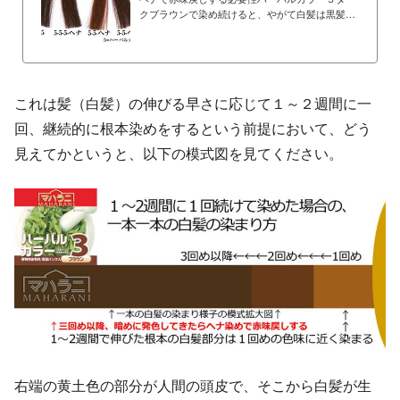
クブラウンで染め続けると、やがて白髪は黒髪に
発色していく。ダークブラウンの発色を維持する
には、時折、ヘナ１００％で赤味戻しをしてやる
必要がある。上の写真は、以下の写真の白髪束の
半分をさらに染めてみたものだ。写真の５番３回
とあるものは、ハーバルカラー５ダークブラウン
これは髪（白髪）の伸びる早さに応じて１～２週間に一
で３回染めたもの。５番２回→ヘナとあるもの
は、ハーバルカラー５ダークブラウンで２回染
回、継続的に根本染めをするという前提において、どう
め、その後にヘナ１００％で一回染めたもの。こ
見えてかというと、以下の模式図を見てください。
の２つの白髪束を二つに割って、半分のみ染めて
みたものが下。ハー...
右端の黄土色の部分が人間の頭皮で、そこから白髪が生