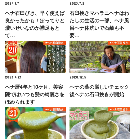
2024.1.7
2023.7.2
ヘナ石臼びき、早く使えば
石臼挽きマハラニヘナはわ
良かったかも！ぽってりと
たしの生活の一部、ヘナ風
濃いせいなのか襟足もと
呂ヘナ体洗いで石鹸も不
て…
要…
■ヘナ石臼挽き
■ヘナ石臼挽き
2023.4.21
2020.12.5
ヘナ暦4年と10ケ月、美容
ヘナの葉の厳しいチェック
院ではいつも髪の綺麗さを
後ヘナの石臼挽きが開始
ほめられます
■ヘナ石臼挽き
■ヘナ石臼挽き