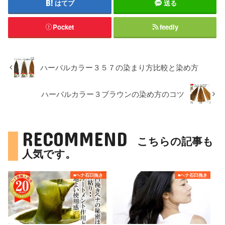
はてブ
送る
Pocket
feedly
ハーバルカラー３５７の染まり方比較と染め方
ハーバルカラー３ブラウンの染め方のコツ
RECOMMEND
こちらの記事も
人気です。
■ヘナ石臼挽き
■ヘナ石臼挽き