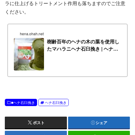
ラに仕上げるトリートメント作用も落ちますのでご注意
ください。
hena.ohah.net
樹齢百年のヘナの木の葉を使用し
たマハラニヘナ石臼挽き | ヘナ遊
ブログ
■ヘナ石臼挽き
ヘナ石臼挽き
ポスト
シェア