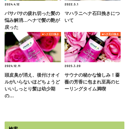
2024.4.12
2022.5.1
パサパサの疲れ切った髪の
マハラニヘナ石臼挽きにつ
悩み解消…ヘナで髪の艶が
いて
戻った
■ヘナ石臼挽き
■ヘナ石臼挽き
2024.12.11
2025.3.20
頭皮臭が消え、後付けオイ
サウナの秘かな愉しみ！薔
ルがいらないほどちょうど
薇の芳香に包まれ至高のヒ
いいしっとり髪は幼少期
ーリングタイム満喫
の…
検索