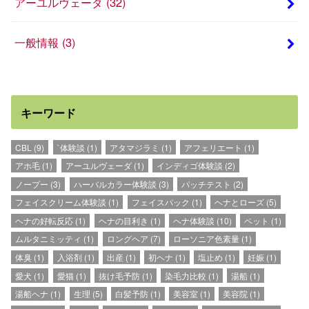
アーユルヴェーダ
(32)
一般情報
(3)
キーワード
CBL
(9)
`体験談
(1)
アタマジラミ
(1)
アフェリエート
(1)
アホ毛
(1)
アーユルヴェーダ
(1)
インディゴ体験談
(2)
ノープー
(3)
ハーバルカラー体験談
(3)
パッチテスト
(2)
フェイスクリーム体験談
(1)
フェイスパック
(1)
ヘナとローズ
(5)
ヘナの好転反応
(1)
ヘナの目利き
(1)
ヘナ体験談
(10)
ペット
(1)
ムルタニミッティ
(1)
ロングヘア
(7)
ローソニア色素量
(1)
体臭
(1)
入浴剤
(1)
出産
(1)
初ヘナ
(1)
塩止め
(1)
妊娠
(1)
愛犬
(1)
愛猫
(1)
抜け毛予防
(1)
染毛力比較
(1)
湯船
(1)
湯船ヘナ
(1)
生理
(5)
白髪予防
(1)
美容室
(1)
美容院
(1)