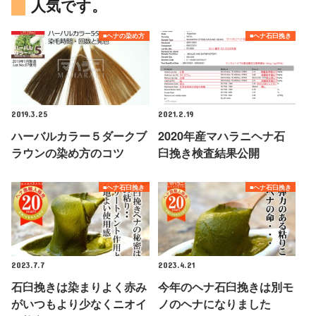
人気です。
■ヘナの染め方
■ヘナ石臼挽き
2019.3.25
2021.2.19
ハーバルカラー５ダークブ
2020年産マハラニヘナ石
ラウンの染め方のコツ
臼挽き検査結果公開
■ヘナ石臼挽き
■ヘナ石臼挽き
2023.7.7
2023.4.21
石臼挽きは染まりよく赤み
今年のヘナ石臼挽きは別モ
がいつもより少なくニオイ
ノのヘナになりました