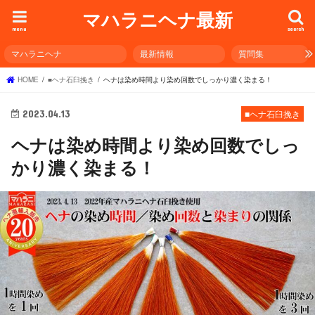
マハラニヘナ最新
menu
search
マハラニヘナ
最新情報
質問集
HOME
■ヘナ石臼挽き
ヘナは染め時間より染め回数でしっかり濃く染まる！
2023.04.13
■ヘナ石臼挽き
ヘナは染め時間より染め回数でしっ
かり濃く染まる！