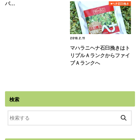
パ…
■ヘナ石臼挽き
2018.2.11
マハラニヘナ石臼挽きはト
リプルＡランクからファイ
ブＡランクへ
検索