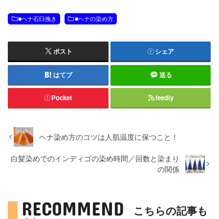
■ヘナ石臼挽き
■ヘナの染め方
ポスト
シェア
はてブ
送る
Pocket
feedly
ヘナ染め方のコツは人肌温度に保つこと！
白髪染めでのインディゴの染め時間／回数と染まり
の関係
RECOMMEND
こちらの記事も