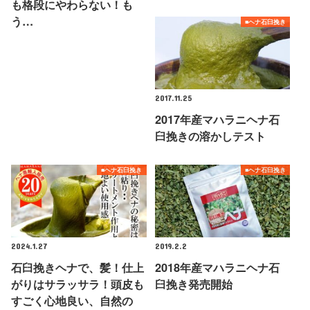
も格段にやわらない！も
う…
■ヘナ石臼挽き
2017.11.25
2017年産マハラニヘナ石
臼挽きの溶かしテスト
■ヘナ石臼挽き
■ヘナ石臼挽き
2024.1.27
2019.2.2
石臼挽きヘナで、髪！仕上
2018年産マハラニヘナ石
がりはサラッサラ！頭皮も
臼挽き発売開始
すごく心地良い、自然の