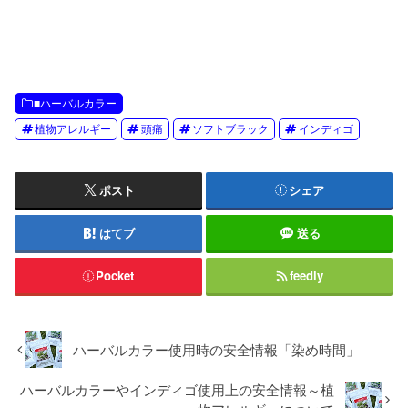
後2度目のハーバルカラー７の際も同じプロセッ
スで、今度は1日間の頭痛。さらに2週間後3度目
のハーバルカラー７の際、取説をよくよく読みな
おして「1時間だけ」塗って洗い流したら、頭痛
は起きませんでした。もちろん仕上がりには大変
満足。ただ何事も用...
■ハーバルカラー
植物アレルギー
頭痛
ソフトブラック
インディゴ
ポスト
シェア
はてブ
送る
Pocket
feedly
ハーバルカラー使用時の安全情報「染め時間」
ハーバルカラーやインディゴ使用上の安全情報～植