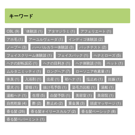
キーワード
CBL
(9)
`体験談
(1)
アタマジラミ
(1)
アフェリエート
(1)
アホ毛
(1)
アーユルヴェーダ
(1)
インディゴ体験談
(2)
ノープー
(3)
ハーバルカラー体験談
(3)
パッチテスト
(2)
フェイスクリーム体験談
(1)
フェイスパック
(1)
ヘナとローズ
(5)
ヘナの好転反応
(1)
ヘナの目利き
(1)
ヘナ体験談
(10)
ペット
(1)
ムルタニミッティ
(1)
ロングヘア
(7)
ローソニア色素量
(1)
体臭
(1)
入浴剤
(1)
出産
(1)
初ヘナ
(1)
塩止め
(1)
妊娠
(1)
愛犬
(1)
愛猫
(1)
抜け毛予防
(1)
染毛力比較
(1)
湯船
(1)
湯船ヘナ
(1)
生理
(5)
白髪予防
(1)
美容室
(1)
美容院
(1)
自然乾燥
(4)
酢
(2)
酢止め
(2)
重金属
(3)
頭皮マッサージ
(1)
香る髪
(26)
香る髪オイリースカルプ
(2)
香る髪ベーシック
(8)
香る髪ペパーミント
(1)