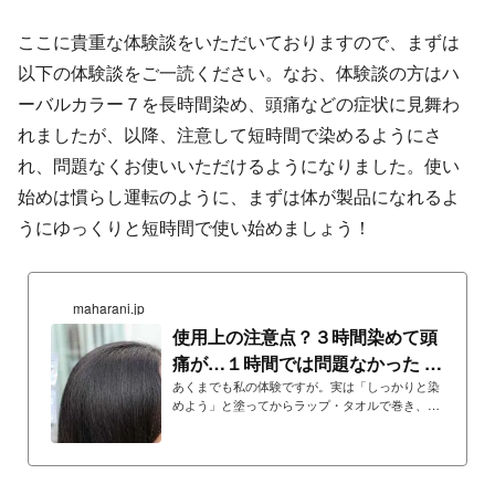
ここに貴重な体験談をいただいておりますので、まずは
以下の体験談をご一読ください。なお、体験談の方はハ
ーバルカラー７を長時間染め、頭痛などの症状に見舞わ
れましたが、以降、注意して短時間で染めるようにさ
れ、問題なくお使いいただけるようになりました。使い
始めは慣らし運転のように、まずは体が製品になれるよ
うにゆっくりと短時間で使い始めましょう！
maharani.jp
使用上の注意点？３時間染めて頭
痛が…１時間では問題なかった -
マハラニ ハーバル...
あくまでも私の体験ですが。実は「しっかりと染
めよう」と塗ってからラップ・タオルで巻き、一
度ドライヤで温めて3時間ほど放置、しっかりと
洗い流して就寝…の翌朝、物凄い頭痛に苛まれま
した。BB院に行かず薬も飲まずにレメディで対応
しましたが、この頭痛が2日間続きました。2週間