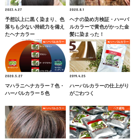
2023.4.27
2020.8.1
予想以上に黒く染まり、色
ヘナの染め方検証・ハーバ
落ちも少ない持続力を備え
ルカラーで黄色がかった金
たヘナカラー
髪に染まった！
■ハーバルカラー
■ハーバルカラー
2020.5.27
2019.4.25
マハラニヘナカラー７色・
ハーバルカラーの仕上がり
ハーバルカラー５色
がごわつく
■ハーバルカラー
ヘナ産地