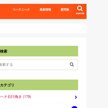
マハラニヘナ
最新情報
質問集
search
検索
カテゴリ
■ヘナ石臼挽き
(179)