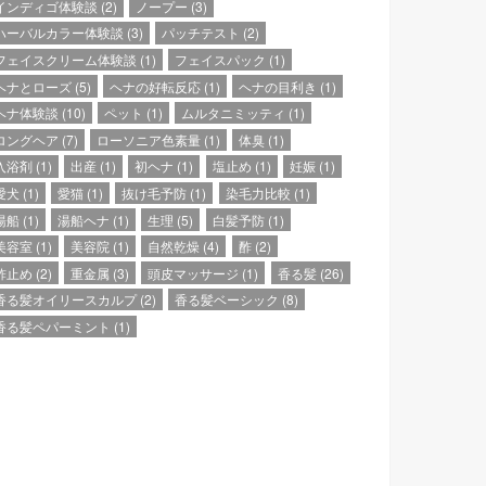
インディゴ体験談
(2)
ノープー
(3)
ハーバルカラー体験談
(3)
パッチテスト
(2)
フェイスクリーム体験談
(1)
フェイスパック
(1)
ヘナとローズ
(5)
ヘナの好転反応
(1)
ヘナの目利き
(1)
ヘナ体験談
(10)
ペット
(1)
ムルタニミッティ
(1)
ロングヘア
(7)
ローソニア色素量
(1)
体臭
(1)
入浴剤
(1)
出産
(1)
初ヘナ
(1)
塩止め
(1)
妊娠
(1)
愛犬
(1)
愛猫
(1)
抜け毛予防
(1)
染毛力比較
(1)
湯船
(1)
湯船ヘナ
(1)
生理
(5)
白髪予防
(1)
美容室
(1)
美容院
(1)
自然乾燥
(4)
酢
(2)
酢止め
(2)
重金属
(3)
頭皮マッサージ
(1)
香る髪
(26)
香る髪オイリースカルプ
(2)
香る髪ベーシック
(8)
香る髪ペパーミント
(1)