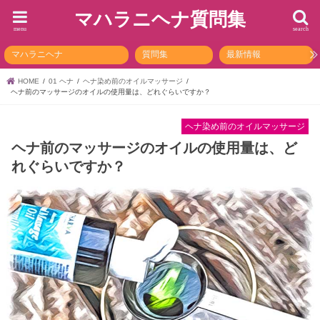
マハラニヘナ質問集
menu
search
マハラニヘナ
質問集
最新情報
HOME
01 ヘナ
ヘナ染め前のオイルマッサージ
ヘナ前のマッサージのオイルの使用量は、どれぐらいですか？
ヘナ染め前のオイルマッサージ
ヘナ前のマッサージのオイルの使用量は、ど
れぐらいですか？