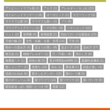
アトピー／トラブル肌
(1)
アムラ
(1)
アレルギー／かぶれ
(23)
オイルヘッドマッサージ
(8)
オーガニック
(1)
カラーリング
(3)
サラサラな髪
(4)
サラサラな髪へ
(2)
フケ
(6)
ブリリアントグリーン
(1)
ヘナの匂い
(9)
ヘナショック
(10)
ペット
(2)
使用量
(4)
使用頻度
(2)
初めてのヘナ白髪染め
(23)
天使の輪
(2)
女性・妊娠・出産・生理
(14)
子供
(5)
暗めへの染め方
(4)
染まりが悪い
(8)
染まり方
(18)
染め方
(27)
根元染
(1)
植物アレルギー
(1)
汗／汗臭い
(6)
溶かし方
(6)
無農薬ヘナ
(1)
緑色の尿
(5)
置き時間染め時間
(3)
脂漏性皮膚炎
(2)
脱シャンプー
(2)
色落ち
(10)
赤み
(1)
重金属
(1)
頭皮が臭い
(4)
頭皮のかゆみ
(6)
髪きしむギシギシ
(10)
髪のハリ腰
(5)
髪のボリューム
(4)
髪ゴワゴワ
(14)
髪ツヤツヤ
(2)
髪バサバサ
(9)
髪頭皮油っぽい地肌べたつき
(9)
黒髪
(12)