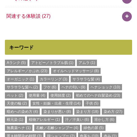
関連する体験談
(27)
キーワード
Aランク
(5)
アトピー／トラブル肌
(1)
アムラ
(1)
アレルギー／かぶれ
(23)
オイルヘッドマッサージ
(8)
オーガニック
(1)
カラーリング
(3)
サラサラな髪
(4)
サラサラな髪へ
(2)
フケ
(6)
ヘナの匂い
(9)
ヘナショック
(10)
ペット
(2)
使用量
(4)
使用頻度
(2)
初めてのヘナ白髪染め
(23)
天使の輪
(2)
女性・妊娠・出産・生理
(14)
子供
(5)
暗めへの染め方
(4)
染まりが悪い
(8)
染まり方
(18)
染め方
(27)
根元染
(1)
植物アレルギー
(1)
汗／汗臭い
(6)
溶かし方
(6)
無農薬ヘナ
(1)
石鹸／石鹸シャンプー
(4)
緑色の尿
(5)
置き時間染め時間
(3)
脱シャンプー
(2)
色落ち
(10)
赤み
(1)