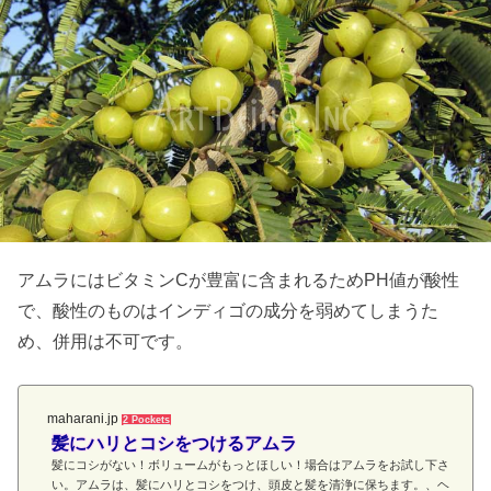
アムラにはビタミンCが豊富に含まれるためPH値が酸性
で、酸性のものはインディゴの成分を弱めてしまうた
め、併用は不可です。
maharani.jp
2 Pockets
髪にハリとコシをつけるアムラ
髪にコシがない！ボリュームがもっとほしい！場合はアムラをお試し下さ
い。アムラは、髪にハリとコシをつけ、頭皮と髪を清浄に保ちます。、ヘ