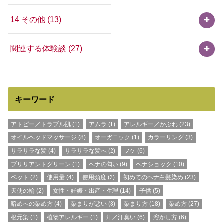
14 その他
(13)
関連する体験談
(27)
キーワード
アトピー／トラブル肌
(1)
アムラ
(1)
アレルギー／かぶれ
(23)
オイルヘッドマッサージ
(8)
オーガニック
(1)
カラーリング
(3)
サラサラな髪
(4)
サラサラな髪へ
(2)
フケ
(6)
ブリリアントグリーン
(1)
ヘナの匂い
(9)
ヘナショック
(10)
ペット
(2)
使用量
(4)
使用頻度
(2)
初めてのヘナ白髪染め
(23)
天使の輪
(2)
女性・妊娠・出産・生理
(14)
子供
(5)
暗めへの染め方
(4)
染まりが悪い
(8)
染まり方
(18)
染め方
(27)
根元染
(1)
植物アレルギー
(1)
汗／汗臭い
(6)
溶かし方
(6)