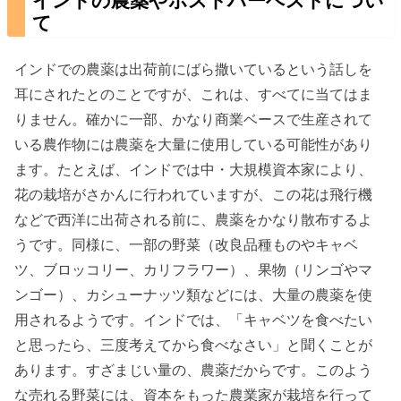
インドの農薬やポストハーベストについ
て
インドでの農薬は出荷前にばら撒いているという話しを
耳にされたとのことですが、これは、すべてに当てはま
りません。確かに一部、かなり商業ベースで生産されて
いる農作物には農薬を大量に使用している可能性があり
ます。たとえば、インドでは中・大規模資本家により、
花の栽培がさかんに行われていますが、この花は飛行機
などで西洋に出荷される前に、農薬をかなり散布するよ
うです。同様に、一部の野菜（改良品種ものやキャベ
ツ、ブロッコリー、カリフラワー）、果物（リンゴやマ
ンゴー）、カシューナッツ類などには、大量の農薬を使
用されるようです。インドでは、「キャベツを食べたい
と思ったら、三度考えてから食べなさい」と聞くことが
あります。すざまじい量の、農薬だからです。このよう
な売れる野菜には、資本をもった農業家が栽培を行って