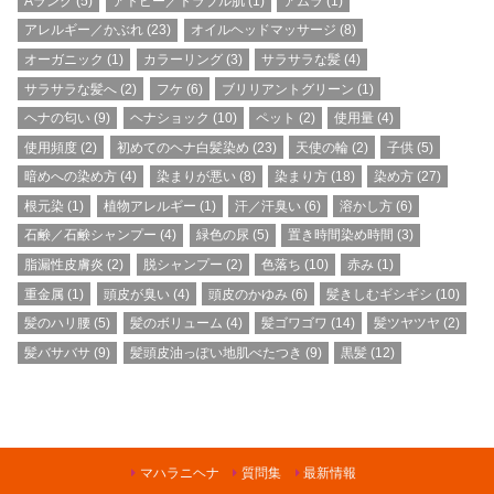
Aランク
(5)
アトピー／トラブル肌
(1)
アムラ
(1)
アレルギー／かぶれ
(23)
オイルヘッドマッサージ
(8)
オーガニック
(1)
カラーリング
(3)
サラサラな髪
(4)
サラサラな髪へ
(2)
フケ
(6)
ブリリアントグリーン
(1)
ヘナの匂い
(9)
ヘナショック
(10)
ペット
(2)
使用量
(4)
使用頻度
(2)
初めてのヘナ白髪染め
(23)
天使の輪
(2)
子供
(5)
暗めへの染め方
(4)
染まりが悪い
(8)
染まり方
(18)
染め方
(27)
根元染
(1)
植物アレルギー
(1)
汗／汗臭い
(6)
溶かし方
(6)
石鹸／石鹸シャンプー
(4)
緑色の尿
(5)
置き時間染め時間
(3)
脂漏性皮膚炎
(2)
脱シャンプー
(2)
色落ち
(10)
赤み
(1)
重金属
(1)
頭皮が臭い
(4)
頭皮のかゆみ
(6)
髪きしむギシギシ
(10)
髪のハリ腰
(5)
髪のボリューム
(4)
髪ゴワゴワ
(14)
髪ツヤツヤ
(2)
髪バサバサ
(9)
髪頭皮油っぽい地肌べたつき
(9)
黒髪
(12)
マハラニヘナ
質問集
最新情報