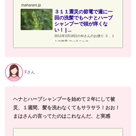
maharani.jp
３１１震災の節電で週に一
回の洗髪でもヘナとハーブ
シャンプーで頭が痒くな
い！ | ...
2011年3月18日のＭさんのお便り ３．１
１の地震 マハラニヘナ
Fさん
ヘナとハーブシャンプーを始めて２年にして被
災、１週間、髪を洗わなくてもサラサラ！おお！
まはさんの言ってたのはこれなんだ、と実感