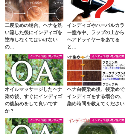
二度染めの場合、ヘナを洗
インディゴやハーバルカラ
い流した後にインディゴを
ー塗布中、ラップの上から
塗布しなくてはいけない
ヘアドライヤーをあてる
の…
と…
インディゴ使い方／染め方
インディゴ使い方／染め方
オイルマッサージしたヘナ
ヘナ白髪染め後、後染めで
染め後、すぐにインディゴ
インディゴをする場合の、
の後染めをして良いです
染め時間を教えてください
か？
インディゴ使い方／染め方
インディゴ使い方／染め方