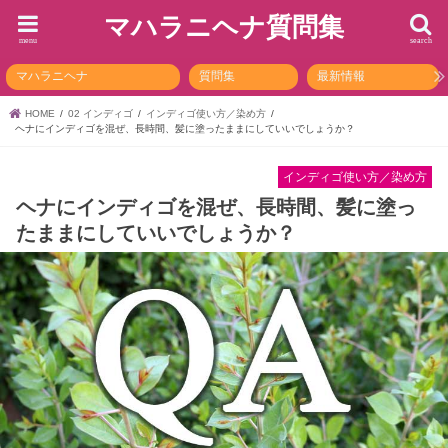
マハラニヘナ質問集
menu
search
マハラニヘナ
質問集
最新情報
HOME
02 インディゴ
インディゴ使い方／染め方
ヘナにインディゴを混ぜ、長時間、髪に塗ったままにしていいでしょうか？
インディゴ使い方／染め方
ヘナにインディゴを混ぜ、長時間、髪に塗っ
たままにしていいでしょうか？