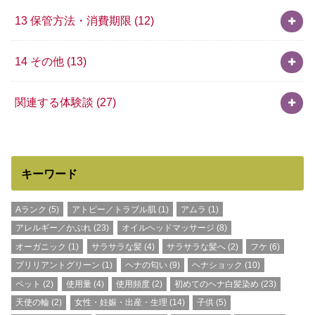
13 保管方法・消費期限
(12)
14 その他
(13)
関連する体験談
(27)
キーワード
Aランク
(5)
アトピー／トラブル肌
(1)
アムラ
(1)
アレルギー／かぶれ
(23)
オイルヘッドマッサージ
(8)
オーガニック
(1)
サラサラな髪
(4)
サラサラな髪へ
(2)
フケ
(6)
ブリリアントグリーン
(1)
ヘナの匂い
(9)
ヘナショック
(10)
ペット
(2)
使用量
(4)
使用頻度
(2)
初めてのヘナ白髪染め
(23)
天使の輪
(2)
女性・妊娠・出産・生理
(14)
子供
(5)