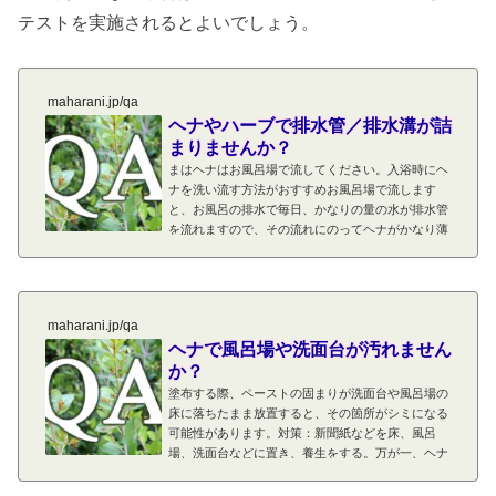
テストを実施されるとよいでしょう。
maharani.jp/qa
ヘナやハーブで排水管／排水溝が詰
まりませんか？
まはヘナはお風呂場で流してください。入浴時にヘ
ナを洗い流す方法がおすすめお風呂場で流します
と、お風呂の排水で毎日、かなりの量の水が排水管
を流れますので、その流れにのってヘナがかなり薄
まって汚濁した汚れ水のような状態で流れていきま
す。一般のご家庭でお風呂場で流していただいてい
る場合はヘナが詰まったというお話は聞いたことが
ありません。洗い流す際は水量を多く流してくださ
maharani.jp/qa
い！ただし、お風呂場であってもヘナを洗い流した
ヘナで風呂場や洗面台が汚れません
後、多めの水量を配管から流れるように水を流すこ
とをおすすめします。ヘナを洗い流しす際...
か？
塗布する際、ペーストの固まりが洗面台や風呂場の
床に落ちたまま放置すると、その箇所がシミになる
可能性があります。対策：新聞紙などを床、風呂
場、洗面台などに置き、養生をする。万が一、ヘナ
などが落ちた場合は、早めにふき取る。また洗い流
す際に、洗面台や風呂場の床など、流し残しがない