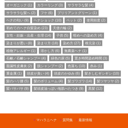
オーガニック
(1)
カラーリング
(3)
サラサラな髪
(4)
サラサラな髪へ
(2)
フケ
(6)
ブリリアントグリーン
(1)
ヘナの匂い
(9)
ヘナショック
(10)
ペット
(2)
使用頻度
(2)
初めてのヘナ白髪染め
(23)
天使の輪
(2)
女性・妊娠・出産・生理
(14)
子供
(5)
暗めへの染め方
(4)
染まりが悪い
(8)
染まり方
(18)
染め方
(27)
根元染
(1)
植物アレルギー
(1)
溶かし方
(6)
無農薬ヘナ
(1)
石鹸／石鹸シャンプー
(4)
緑色の尿
(5)
置き時間染め時間
(3)
脂漏性皮膚炎
(2)
脱シャンプー
(2)
色落ち
(10)
赤み
(1)
重金属
(1)
頭皮が臭い
(4)
頭皮のかゆみ
(6)
髪きしむギシギシ
(10)
髪のハリ腰
(5)
髪のボリューム
(4)
髪ゴワゴワ
(14)
髪ツヤツヤ
(2)
髪バサバサ
(9)
髪頭皮油っぽい地肌べたつき
(9)
黒髪
(12)
マハラニヘナ
質問集
最新情報