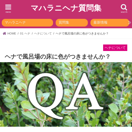
マハラニヘナ質問集
menu
search
マハラニヘナ
質問集
最新情報
HOME
01 ヘナ
ヘナについて
ヘナで風呂場の床に色がつきませんか？
ヘナについて
ヘナで風呂場の床に色がつきませんか？