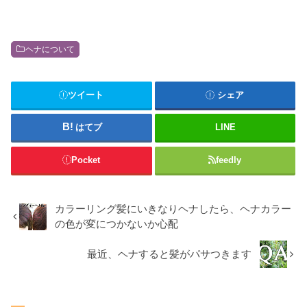
ように念入りに流してください。洗面台で塗布する
場合は洗面台に新聞紙などをのせる洗面台はヘナや
インディゴ、ハーバルカラーで汚れやすいため、ご
注意ください。まは注意！洗い流す際は洗面台を使
ヘナについて
用せず風呂場で行う洗面台でかがみこむよ...
ツイート
シェア
はてブ
LINE
Pocket
feedly
カラーリング髪にいきなりヘナしたら、ヘナカラー
の色が変につかないか心配
最近、ヘナすると髪がパサつきます