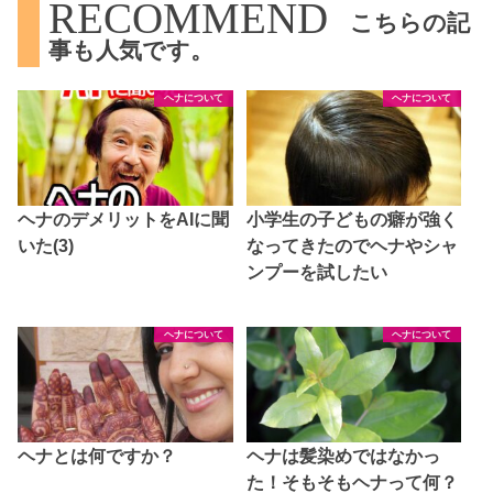
RECOMMEND
こちらの記
事も人気です。
ヘナについて
ヘナについて
ヘナのデメリットをAIに聞
小学生の子どもの癖が強く
いた(3)
なってきたのでヘナやシャ
ンプーを試したい
ヘナについて
ヘナについて
ヘナとは何ですか？
ヘナは髪染めではなかっ
た！そもそもヘナって何？