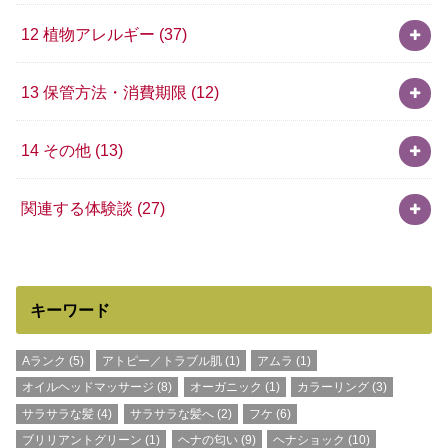
12 植物アレルギー
(37)
13 保管方法・消費期限
(12)
14 その他
(13)
関連する体験談
(27)
キーワード
Aランク
(5)
アトピー／トラブル肌
(1)
アムラ
(1)
オイルヘッドマッサージ
(8)
オーガニック
(1)
カラーリング
(3)
サラサラな髪
(4)
サラサラな髪へ
(2)
フケ
(6)
ブリリアントグリーン
(1)
ヘナの匂い
(9)
ヘナショック
(10)