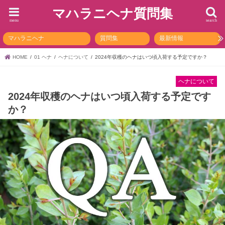
マハラニヘナ質問集
menu
search
マハラニヘナ
質問集
最新情報
HOME
01 ヘナ
ヘナについて
2024年収穫のヘナはいつ頃入荷する予定ですか？
ヘナについて
2024年収穫のヘナはいつ頃入荷する予定です
か？