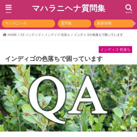
マハラニヘナ質問集
menu
search
マハラニヘナ
質問集
最新情報
HOME
02 インディゴ
インディゴ 色落ち
インディゴの色落ちで困っています
インディゴ 色落ち
インディゴの色落ちで困っています