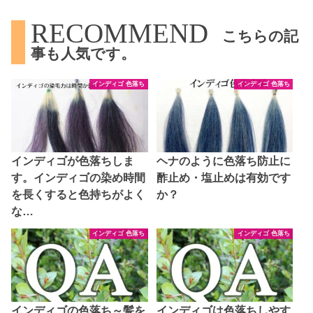
RECOMMEND
こちらの記
事も人気です。
インディゴ 色落ち
インディゴ 色落ち
インディゴが色落ちしま
ヘナのように色落ち防止に
す。インディゴの染め時間
酢止め・塩止めは有効です
を長くすると色持ちがよく
か？
な…
インディゴ 色落ち
インディゴ 色落ち
インディゴの色落ち～髪を
インディゴは色落ちしやす