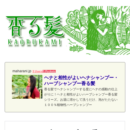
maharani.jp
3 Users
5 Pockets
ヘナと相性がよいヘナシャンプー・
ハーブシャンプー香る髪
香る髪でヘナシャンプーする度にヘナの感動の仕上
がりに！ヘナと相性がよいハーブシャンプー香る髪
シリーズ。お湯に溶かして洗うだけ、泡がたたない
１００％植物性ハーブシャンプー