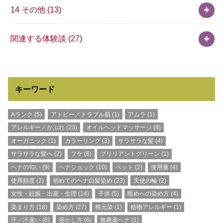
14 その他
(13)
関連する体験談
(27)
キーワード
Aランク
(5)
アトピー／トラブル肌
(1)
アムラ
(1)
アレルギー／かぶれ
(23)
オイルヘッドマッサージ
(8)
オーガニック
(1)
カラーリング
(3)
サラサラな髪
(4)
サラサラな髪へ
(2)
フケ
(6)
ブリリアントグリーン
(1)
ヘナの匂い
(9)
ヘナショック
(10)
ペット
(2)
使用量
(4)
使用頻度
(2)
初めてのヘナ白髪染め
(23)
天使の輪
(2)
女性・妊娠・出産・生理
(14)
子供
(5)
暗めへの染め方
(4)
染まり方
(18)
染め方
(27)
根元染
(1)
植物アレルギー
(1)
汗／汗臭い
(6)
溶かし方
(6)
無農薬ヘナ
(1)