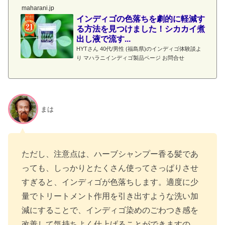
maharani.jp
インディゴの色落ちを劇的に軽減す
る方法を見つけました！シカカイ煮
出し液で流す...
HYTさん 40代/男性 (福島県)のインディゴ体験談よ
り マハラニインディゴ製品ページ お問合せ
まは
ただし、注意点は、ハーブシャンプー香る髪であ
っても、しっかりとたくさん使ってさっぱりさせ
すぎると、インディゴが色落ちします。適度に少
量でトリートメント作用を引き出すような洗い加
減にすることで、インディゴ染めのごわつき感を
改善して気持ちよく仕上げることができますの