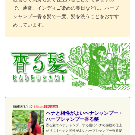
で、通常、インディゴ染めの翌日などに、ハーブ
シャンプー香る髪で一度、髪を洗うことをおすす
めしています。
maharani.jp
3 Users
5 Pockets
ヘナと相性がよいヘナシャンプー・
ハーブシャンプー香る髪
香る髪でヘナシャンプーする度にヘナの感動の仕上
がりに！ヘナと相性がよいハーブシャンプー香る髪