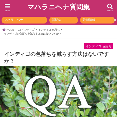
マハラニヘナ質問集
menu
search
マハラニヘナ
質問集
最新情報
HOME
02 インディゴ
インディゴ 色落ち
インディゴの色落ちを減らす方法はないですか？
インディゴ 色落ち
インディゴの色落ちを減らす方法はないです
か？