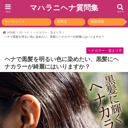
マハラニヘナ質問集
menu
search
マハラニヘナ
質問集
最新情報
HOME
01 ヘナ
ヘナカラー・染まり方
ヘナで黒髪を明るい色に染めたい、黒髪にヘナカラーが綺麗にはいりますか？
ヘナカラー・染まり方
ヘナで黒髪を明るい色に染めたい、黒髪にヘ
ナカラーが綺麗にはいりますか？