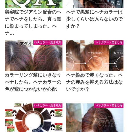
美容院でジアミン配合のヘ
ヘナで黒髪にヘナカラーは
ナでヘナをしたら、真っ黒
少しくらいは入らないので
に染まってしまった。ヘ
すか？
ナ…
ヘナカラー・染まり方
ヘナカラー・染まり方
カラーリング髪にいきなり
ヘナ染めで赤くなった、ヘ
ヘナしたら、ヘナカラーの
ナの赤みを抑える方法はな
色が変につかないか心配
いですか？
ヘナカラー・染まり方
ヘナカラー・染まり方