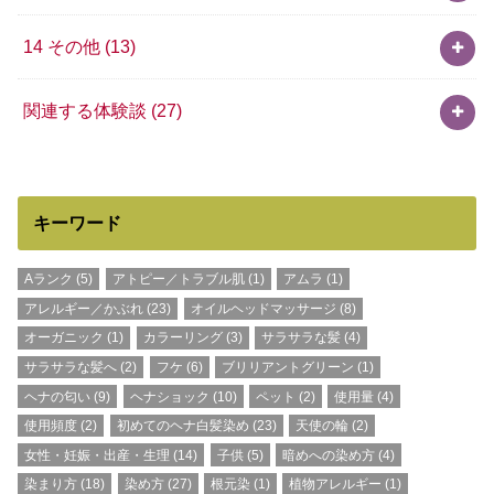
14 その他
(13)
関連する体験談
(27)
キーワード
Aランク
(5)
アトピー／トラブル肌
(1)
アムラ
(1)
アレルギー／かぶれ
(23)
オイルヘッドマッサージ
(8)
オーガニック
(1)
カラーリング
(3)
サラサラな髪
(4)
サラサラな髪へ
(2)
フケ
(6)
ブリリアントグリーン
(1)
ヘナの匂い
(9)
ヘナショック
(10)
ペット
(2)
使用量
(4)
使用頻度
(2)
初めてのヘナ白髪染め
(23)
天使の輪
(2)
女性・妊娠・出産・生理
(14)
子供
(5)
暗めへの染め方
(4)
染まり方
(18)
染め方
(27)
根元染
(1)
植物アレルギー
(1)