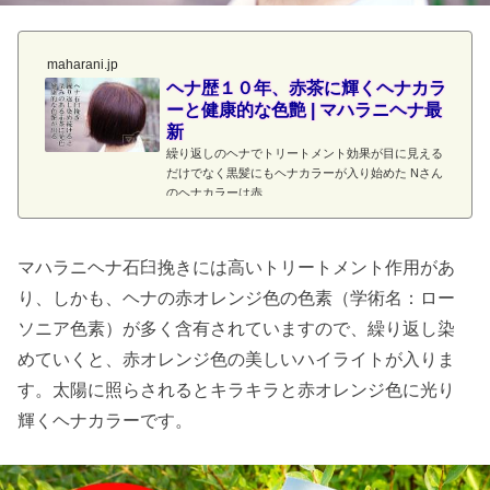
maharani.jp
ヘナ歴１０年、赤茶に輝くヘナカラ
ーと健康的な色艶 | マハラニヘナ最
新
繰り返しのヘナでトリートメント効果が目に見える
だけでなく黒髪にもヘナカラーが入り始めた Nさん
のヘナカラーは赤
マハラニヘナ石臼挽きには高いトリートメント作用があ
り、しかも、ヘナの赤オレンジ色の色素（学術名：ロー
ソニア色素）が多く含有されていますので、繰り返し染
めていくと、赤オレンジ色の美しいハイライトが入りま
す。太陽に照らされるとキラキラと赤オレンジ色に光り
輝くヘナカラーです。