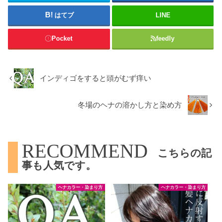
はてブ
LINE
Pocket
feedly
インディゴをすると頭がむず痒い
冬場のヘナの溶かし方と染め方
RECOMMEND
こちらの記
事も人気です。
ヘナカラー・染まり方
ヘナカラー・染まり方