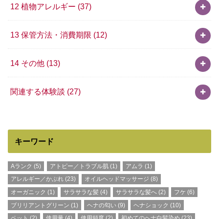
12 植物アレルギー
(37)
13 保管方法・消費期限
(12)
14 その他
(13)
関連する体験談
(27)
キーワード
Aランク
(5)
アトピー／トラブル肌
(1)
アムラ
(1)
アレルギー／かぶれ
(23)
オイルヘッドマッサージ
(8)
オーガニック
(1)
サラサラな髪
(4)
サラサラな髪へ
(2)
フケ
(6)
ブリリアントグリーン
(1)
ヘナの匂い
(9)
ヘナショック
(10)
ペット
(2)
使用量
(4)
使用頻度
(2)
初めてのヘナ白髪染め
(23)