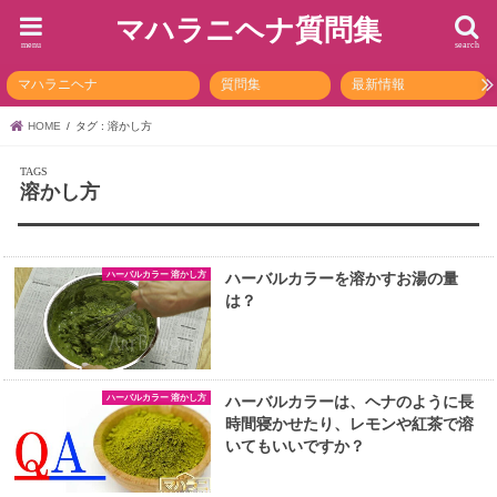
マハラニヘナ質問集
menu
search
マハラニヘナ
質問集
最新情報
HOME
タグ : 溶かし方
溶かし方
ハーバルカラー 溶かし方
ハーバルカラーを溶かすお湯の量
は？
ハーバルカラー 溶かし方
ハーバルカラーは、ヘナのように長
時間寝かせたり、レモンや紅茶で溶
いてもいいですか？