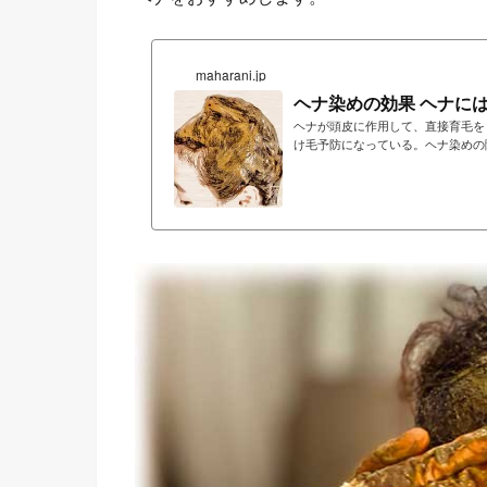
maharani.jp
ヘナ染めの効果 ヘナに
ヘナが頭皮に作用して、直接育毛を
け毛予防になっている。ヘナ染めの