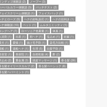
インディゴ体験談
(2)
ノープー
(3)
ハーバルカラー体験談
(3)
パッチテスト
(2)
フェイスクリーム体験談
(1)
フェイスパック
(1)
ヘナとローズ
(5)
ヘナの好転反応
(1)
ヘナの目利き
(1)
ヘナ体験談
(10)
ペット
(1)
ムルタニミッティ
(1)
ロングヘア
(7)
ローソニア色素量
(1)
体臭
(1)
入浴剤
(1)
出産
(1)
初ヘナ
(1)
塩止め
(1)
妊娠
(1)
愛犬
(1)
愛猫
(1)
抜け毛予防
(1)
染毛力比較
(1)
湯船
(1)
湯船ヘナ
(1)
生理
(5)
白髪予防
(1)
美容室
(1)
美容院
(1)
自然乾燥
(4)
酢
(2)
酢止め
(2)
重金属
(3)
頭皮マッサージ
(1)
香る髪
(26)
香る髪オイリースカルプ
(2)
香る髪ベーシック
(8)
香る髪ペパーミント
(1)