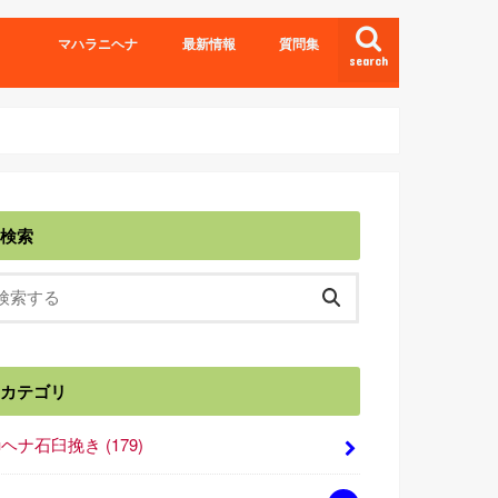
マハラニヘナ
最新情報
質問集
search
検索
カテゴリ
■ヘナ石臼挽き
(179)