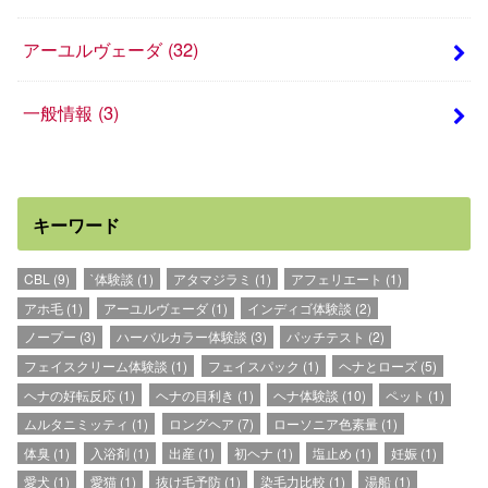
アーユルヴェーダ
(32)
一般情報
(3)
キーワード
CBL
(9)
`体験談
(1)
アタマジラミ
(1)
アフェリエート
(1)
アホ毛
(1)
アーユルヴェーダ
(1)
インディゴ体験談
(2)
ノープー
(3)
ハーバルカラー体験談
(3)
パッチテスト
(2)
フェイスクリーム体験談
(1)
フェイスパック
(1)
ヘナとローズ
(5)
ヘナの好転反応
(1)
ヘナの目利き
(1)
ヘナ体験談
(10)
ペット
(1)
ムルタニミッティ
(1)
ロングヘア
(7)
ローソニア色素量
(1)
体臭
(1)
入浴剤
(1)
出産
(1)
初ヘナ
(1)
塩止め
(1)
妊娠
(1)
愛犬
(1)
愛猫
(1)
抜け毛予防
(1)
染毛力比較
(1)
湯船
(1)