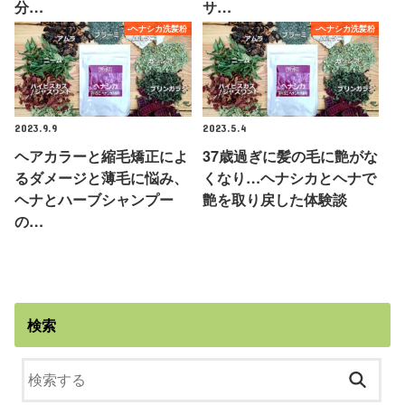
分…
サ…
-ヘナシカ洗髪粉
-ヘナシカ洗髪粉
2023.9.9
2023.5.4
ヘアカラーと縮毛矯正によ
37歳過ぎに髪の毛に艶がな
るダメージと薄毛に悩み、
くなり…ヘナシカとヘナで
ヘナとハーブシャンプー
艶を取り戻した体験談
の…
検索