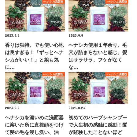
-ヘナシカ洗髪粉
-ヘナシカ洗髪粉
2023.9.9
2023.9.9
香りは独特、でも使い心地
ヘナシカ使用１年余り、毛
は良すぎる！「ずっとヘナ
穴が詰まらないと感じ、髪
シカがいい！」と娘も気
はサラサラ、フケがなく
に…
な…
-ヘナシカ洗髪粉
-ヘナシカ洗髪粉
2023.9.9
2023.8.23
ヘナシカを濃いめに洗面器
初めてのハーブシャンプー
に溶いた所に直接頭をつけ
で人生初の感触に感動！髪
て髪の毛を浸し洗い、油
が経験したことないほど