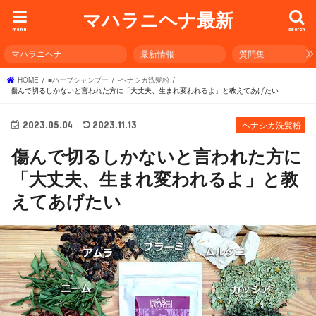
マハラニヘナ最新
menu
search
マハラニヘナ
最新情報
質問集
HOME
■ハーブシャンプー
-ヘナシカ洗髪粉
傷んで切るしかないと言われた方に「大丈夫、生まれ変われるよ」と教えてあげたい
2023.05.04
2023.11.13
-ヘナシカ洗髪粉
傷んで切るしかないと言われた方に
「大丈夫、生まれ変われるよ」と教
えてあげたい