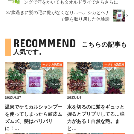
ングで汗をかいてもタオルドライでさらさらに
37歳過ぎに髪の毛に艶がなくなり…ヘナシカとヘナ
で艶を取り戻した体験談
RECOMMEND
こちらの記事も
人気です。
-ヘナシカ洗髪粉
-ヘナシカ洗髪粉
2023.9.27
2023.9.9
温泉でケミカルシャンプー
水を切るのに髪をギュッと
を使ってしまったら頭皮ム
握るとプリプリしてる…弾
ズムズ、髪はバリバリ
力がある！自然な艶。ま
に！…
と…