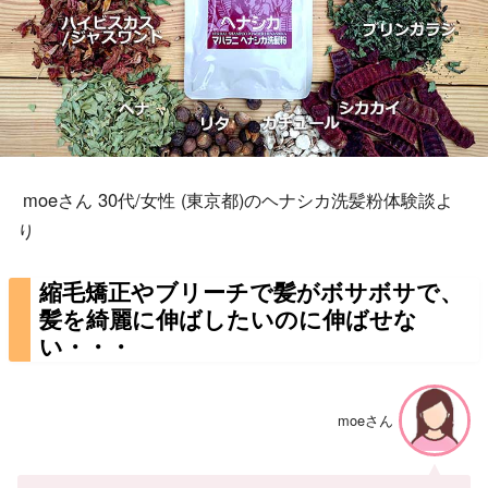
moeさん 30代/女性 (東京都)のヘナシカ洗髪粉体験談よ
り
縮毛矯正やブリーチで髪がボサボサで、
髪を綺麗に伸ばしたいのに伸ばせな
い・・・
moeさん