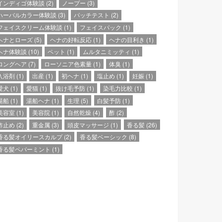
インディゴ体験談
(2)
ノープー
(3)
ハーバルカラー体験談
(3)
パッチテスト
(2)
フェイスクリーム体験談
(1)
フェイスパック
(1)
ヘナとローズ
(5)
ヘナの好転反応
(1)
ヘナの目利き
(1)
ヘナ体験談
(10)
ペット
(1)
ムルタニミッティ
(1)
ロングヘア
(7)
ローソニア色素量
(1)
体臭
(1)
入浴剤
(1)
出産
(1)
初ヘナ
(1)
塩止め
(1)
妊娠
(1)
愛犬
(1)
愛猫
(1)
抜け毛予防
(1)
染毛力比較
(1)
湯船
(1)
湯船ヘナ
(1)
生理
(5)
白髪予防
(1)
美容室
(1)
美容院
(1)
自然乾燥
(4)
酢
(2)
酢止め
(2)
重金属
(3)
頭皮マッサージ
(1)
香る髪
(26)
香る髪オイリースカルプ
(2)
香る髪ベーシック
(8)
香る髪ペパーミント
(1)