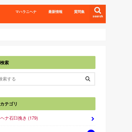
マハラニヘナ
最新情報
質問集
search
検索
カテゴリ
■ヘナ石臼挽き
(179)