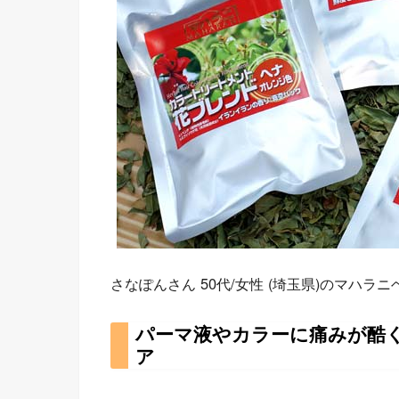
さなぽんさん 50代/女性 (埼玉県)のマハラ
パーマ液やカラーに痛みが酷
ア