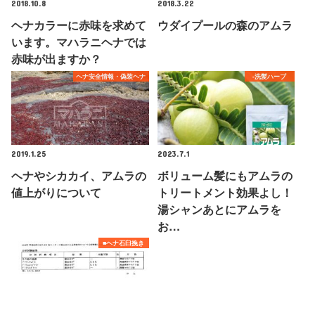
2018.10.8
2018.3.22
ヘナカラーに赤味を求めて
ウダイプールの森のアムラ
います。マハラニヘナでは
赤味が出ますか？
ヘナ安全情報・偽装ヘナ
-洗髪ハーブ
2019.1.25
2023.7.1
ヘナやシカカイ、アムラの
ボリューム髪にもアムラの
値上がりについて
トリートメント効果よし！
湯シャンあとにアムラを
お…
■ヘナ石臼挽き