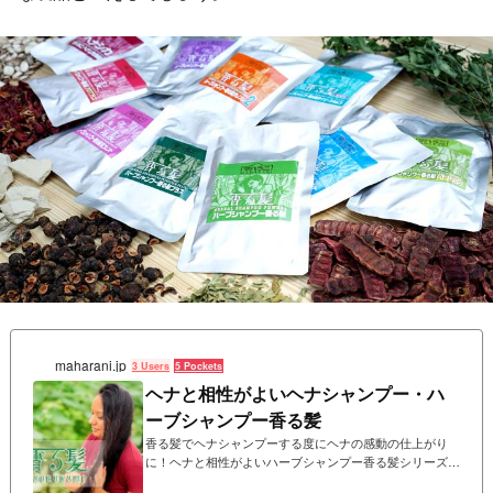
maharani.jp
3 Users
5 Pockets
ヘナと相性がよいヘナシャンプー・ハ
ーブシャンプー香る髪
香る髪でヘナシャンプーする度にヘナの感動の仕上がり
に！ヘナと相性がよいハーブシャンプー香る髪シリーズ。
お湯に溶かして洗うだけ、泡がたたない１００％植物性ハ