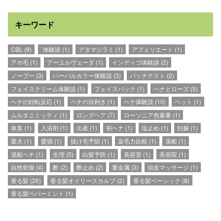
キーワード
CBL
(9)
`体験談
(1)
アタマジラミ
(1)
アフェリエート
(1)
アホ毛
(1)
アーユルヴェーダ
(1)
インディゴ体験談
(2)
ノープー
(3)
ハーバルカラー体験談
(3)
パッチテスト
(2)
フェイスクリーム体験談
(1)
フェイスパック
(1)
ヘナとローズ
(5)
ヘナの好転反応
(1)
ヘナの目利き
(1)
ヘナ体験談
(10)
ペット
(1)
ムルタニミッティ
(1)
ロングヘア
(7)
ローソニア色素量
(1)
体臭
(1)
入浴剤
(1)
出産
(1)
初ヘナ
(1)
塩止め
(1)
妊娠
(1)
愛犬
(1)
愛猫
(1)
抜け毛予防
(1)
染毛力比較
(1)
湯船
(1)
湯船ヘナ
(1)
生理
(5)
白髪予防
(1)
美容室
(1)
美容院
(1)
自然乾燥
(4)
酢
(2)
酢止め
(2)
重金属
(3)
頭皮マッサージ
(1)
香る髪
(26)
香る髪オイリースカルプ
(2)
香る髪ベーシック
(8)
香る髪ペパーミント
(1)