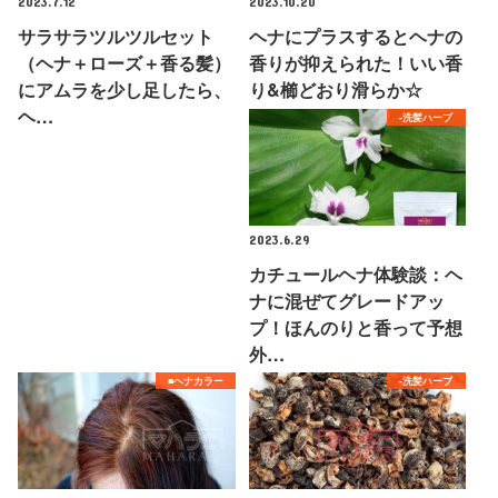
2023.7.12
2023.10.20
サラサラツルツルセット
ヘナにプラスするとヘナの
（ヘナ＋ローズ＋香る髪）
香りが抑えられた！いい香
にアムラを少し足したら、
り&櫛どおり滑らか☆
ヘ…
-洗髪ハーブ
2023.6.29
カチュールヘナ体験談：ヘ
ナに混ぜてグレードアッ
プ！ほんのりと香って予想
外…
■ヘナカラー
-洗髪ハーブ