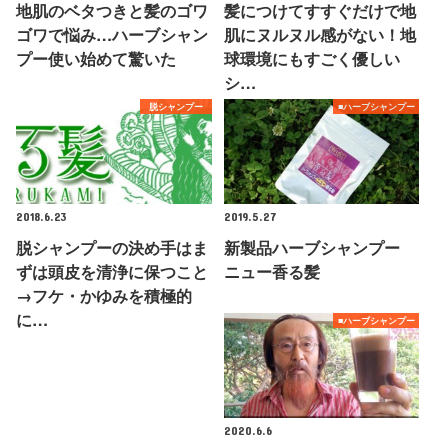
地肌のベタつきと髪のゴワ
髪につけてすすぐだけで地
ゴワで悩み…ハーブシャン
肌にヌルヌル感がない！地
プー使い始めて驚いた
球環境にもすごく優しい
シ…
脱シャンプー
■ハーブシャンプー
2018.6.23
2019.5.27
脱シャンプーの決め手はま
新製品ハーブシャンプー
ずは頭皮を清浄に保つこと
ニュー香る髪
→フケ・かゆみを積極的
に…
■ハーブシャンプー
2020.6.6