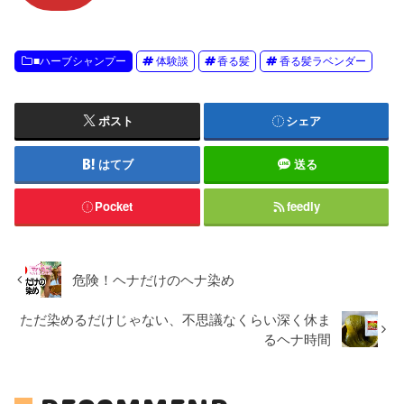
■ハーブシャンプー
体験談
香る髪
香る髪ラベンダー
ポスト
シェア
はてブ
送る
Pocket
feedly
危険！ヘナだけのヘナ染め
ただ染めるだけじゃない、不思議なくらい深く休ま
るヘナ時間