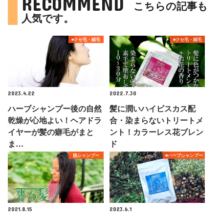
RECOMMEND
こちらの記事も
人気です。
■クセ毛・縮毛
■クセ毛・縮毛
2023.4.22
2022.7.30
ハーブシャンプー後の自然
髪に潤いハイビスカス配
乾燥が心地よい！ヘアドラ
合・染まらないトリートメ
イヤーが髪の癖毛がまと
ント！カラーレス花ブレン
ま…
ド
脱シャンプー
■ハーブシャンプー
2021.8.15
2023.6.1