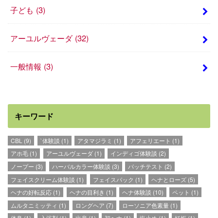
子ども
(3)
アーユルヴェーダ
(32)
一般情報
(3)
キーワード
CBL
(9)
`体験談
(1)
アタマジラミ
(1)
アフェリエート
(1)
アホ毛
(1)
アーユルヴェーダ
(1)
インディゴ体験談
(2)
ノープー
(3)
ハーバルカラー体験談
(3)
パッチテスト
(2)
フェイスクリーム体験談
(1)
フェイスパック
(1)
ヘナとローズ
(5)
ヘナの好転反応
(1)
ヘナの目利き
(1)
ヘナ体験談
(10)
ペット
(1)
ムルタニミッティ
(1)
ロングヘア
(7)
ローソニア色素量
(1)
体臭
(1)
入浴剤
(1)
出産
(1)
初ヘナ
(1)
塩止め
(1)
妊娠
(1)