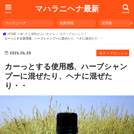
マハラニヘナ最新
menu
search
マハラニヘナ
最新情報
質問集
HOME
■ヘナと相性がよいオイル
-モティアロッシャ
カーっとする使用感、ハーブシャンプーに混ぜたり、ヘナに混ぜたり・・
2026.06.28
-モティアロッシャ
カーっとする使用感、ハーブシャン
プーに混ぜたり、ヘナに混ぜた
り・・