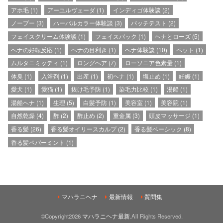
アホ毛
(1)
アーユルヴェーダ
(1)
インディゴ体験談
(2)
ノープー
(3)
ハーバルカラー体験談
(3)
パッチテスト
(2)
フェイスクリーム体験談
(1)
フェイスパック
(1)
ヘナとローズ
(5)
ヘナの好転反応
(1)
ヘナの目利き
(1)
ヘナ体験談
(10)
ペット
(1)
ムルタニミッティ
(1)
ロングヘア
(7)
ローソニア色素量
(1)
体臭
(1)
入浴剤
(1)
出産
(1)
初ヘナ
(1)
塩止め
(1)
妊娠
(1)
愛犬
(1)
愛猫
(1)
抜け毛予防
(1)
染毛力比較
(1)
湯船
(1)
湯船ヘナ
(1)
生理
(5)
白髪予防
(1)
美容室
(1)
美容院
(1)
自然乾燥
(4)
酢
(2)
酢止め
(2)
重金属
(3)
頭皮マッサージ
(1)
香る髪
(26)
香る髪オイリースカルプ
(2)
香る髪ベーシック
(8)
香る髪ペパーミント
(1)
マハラニヘナ
最新情報
質問集
©Copyright2026
マハラニヘナ最新
.All Rights Reserved.