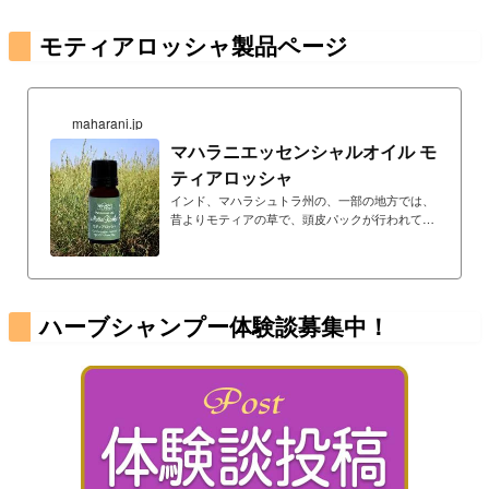
香りの代替として使用されてきた歴史
があるオイル。香りは好みの問題です
モティアロッシャ製品ページ
が、ヘナやハーブの使用感を向上させ
るオイル（精油）です。モティアロッ
シャの購入ページ
maharani.jp
マハラニエッセンシャルオイル モ
ティアロッシャ
インド、マハラシュトラ州の、一部の地方では、
昔よりモティアの草で、頭皮パックが行われてき
ました「モティアの草でケアすると、美しい髪が
生える」と言い伝えられてきたからです。当社の
モティアは、マハラシュトラ州の、厳選されたモ
ティアの草より水蒸留されたエッセンシャルオイ
ル。その香りはヘナやハーブの土臭さを低減し、
ハーブシャンプー体験談募集中！
心地よいハーブシャンプーにしてくれます。