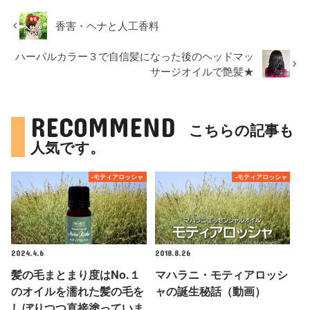
香害・ヘナと人工香料
ハーバルカラー３で自信髪になった後のヘッドマッ
サージオイルで艶髪★
RECOMMEND
こちらの記事も
人気です。
-モティアロッシャ
-モティアロッシャ
2024.4.6
2018.8.26
髪の毛まとまり度はNo.１
マハラニ・モティアロッシ
のオイルを濡れた髪の毛を
ャの誕生秘話（動画）
しぼりつつ直接塗っていま