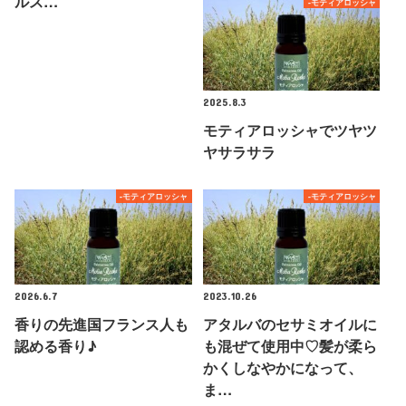
ルス…
-モティアロッシャ
2025.8.3
モティアロッシャでツヤツ
ヤサラサラ
-モティアロッシャ
-モティアロッシャ
2026.6.7
2023.10.26
香りの先進国フランス人も
アタルバのセサミオイルに
認める香り♪
も混ぜて使用中♡髪が柔ら
かくしなやかになって、
ま…