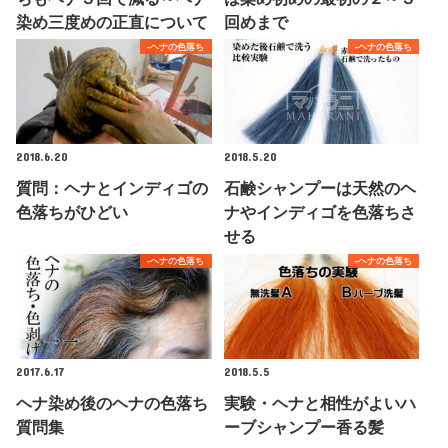
染め三度めの正直について
回めまで
-ヘナの色落ち
-ヘナの色落ち
2018.6.20
2018.5.20
質問：ヘナとインディゴの
石鹸シャンプーは天然のヘ
色落ちがひどい
ナやインディゴを色落ちさ
せる
-ヘナの色落ち
-ヘナの色落ち
2017.6.17
2018.5.5
ヘナ染め後のヘナの色落ち
実験・ヘナと相性がよいハ
質問集
ーブシャンプー香る髪