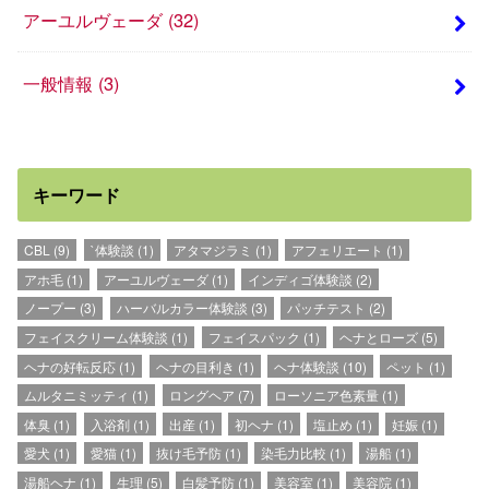
アーユルヴェーダ
(32)
一般情報
(3)
キーワード
CBL
(9)
`体験談
(1)
アタマジラミ
(1)
アフェリエート
(1)
アホ毛
(1)
アーユルヴェーダ
(1)
インディゴ体験談
(2)
ノープー
(3)
ハーバルカラー体験談
(3)
パッチテスト
(2)
フェイスクリーム体験談
(1)
フェイスパック
(1)
ヘナとローズ
(5)
ヘナの好転反応
(1)
ヘナの目利き
(1)
ヘナ体験談
(10)
ペット
(1)
ムルタニミッティ
(1)
ロングヘア
(7)
ローソニア色素量
(1)
体臭
(1)
入浴剤
(1)
出産
(1)
初ヘナ
(1)
塩止め
(1)
妊娠
(1)
愛犬
(1)
愛猫
(1)
抜け毛予防
(1)
染毛力比較
(1)
湯船
(1)
湯船ヘナ
(1)
生理
(5)
白髪予防
(1)
美容室
(1)
美容院
(1)