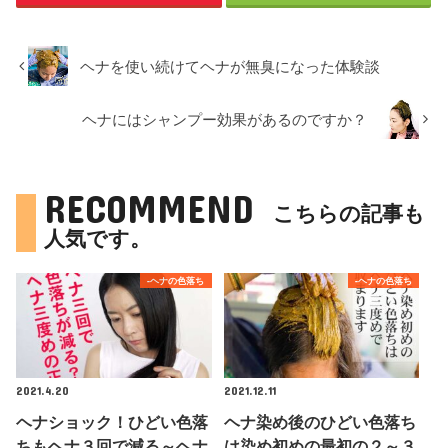
ヘナを使い続けてヘナが無臭になった体験談
ヘナにはシャンプー効果があるのですか？
RECOMMEND
こちらの記事も
人気です。
-ヘナの色落ち
-ヘナの色落ち
2021.4.20
2021.12.11
ヘナショック！ひどい色落
ヘナ染め後のひどい色落ち
ちもヘナ３回で減る～ヘナ
は染め初めの最初の２～３