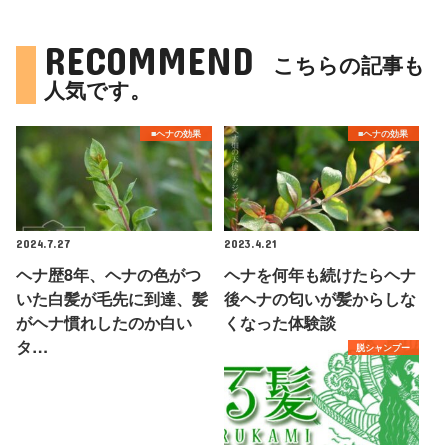
RECOMMEND
こちらの記事も
人気です。
■ヘナの効果
■ヘナの効果
2024.7.27
2023.4.21
ヘナ歴8年、ヘナの色がつ
ヘナを何年も続けたらヘナ
いた白髪が毛先に到達、髪
後ヘナの匂いが髪からしな
がヘナ慣れしたのか白い
くなった体験談
タ…
脱シャンプー