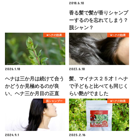
2018.6.10
香る髪で髪が香りシャンプ
ーするのを忘れてしまう？
脱シャン？
■ヘナの効果
■ヘナの効果
2026.1.18
2023.6.18
ヘナは三か月は続けて合う
髪、マイナス２５才！ヘナ
かどうか見極めるのが良
で子どもと比べても同じく
い、ヘナ三か月目の正直
らい艶がでました
脱シャンプー
■ヘナの効果
2024.9.1
2025.2.16