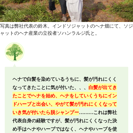
写真は弊社代表の鈴木。インドソジャットのヘナ畑にて、ソジ
ャットのヘナ産業の立役者ソハンラルジ氏と。
ヘナで白髪を染めているうちに、髪が汚れにくく
なってきたことに気が付いた、、、
白髪が出てき
たことでヘナを始め、ヘナをしていくうちにイン
ドハーブと出会い、
やがて髪が汚れにくくなって
いき
気が付いたら脱シャンプー
………これは弊社
代表自身の経験ですが、髪が汚れにくくなった決
め手はヘナやハーブではなく、ヘナやハーブを使