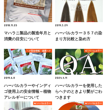
2018.11.25
2019.3.29
マハラニ製品の製造年月と
ハーバルカラー３５７の染
消費の目安について
まり方比較と染め方
ヘナ安全情報・偽装ヘナ
■ハーバルカラー
2019.6.8
2024.4.11
ハーバルカラーやインディ
ハーバルカラーを使用した
ゴ使用上の安全情報～植物
らヘナのときより髪がごわ
アレルギーについて
つきます
■ハーバルカラー
■ハーバルカラー