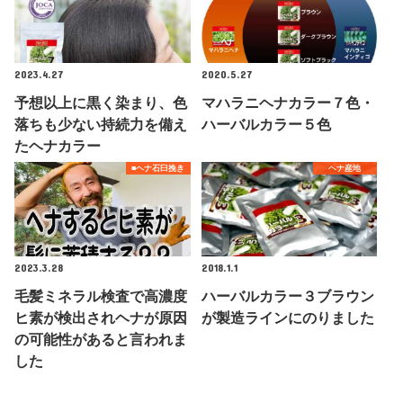
2023.4.27
2020.5.27
予想以上に黒く染まり、色
マハラニヘナカラー７色・
落ちも少ない持続力を備え
ハーバルカラー５色
たヘナカラー
■ヘナ石臼挽き
ヘナ産地
2023.3.28
2018.1.1
毛髪ミネラル検査で高濃度
ハーバルカラー３ブラウン
ヒ素が検出されヘナが原因
が製造ラインにのりました
の可能性があると言われま
した