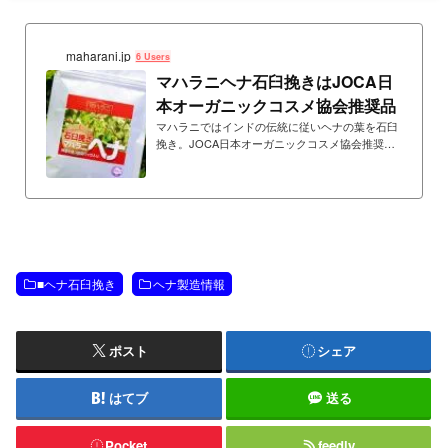
maharani.jp
6 Users
マハラニヘナ石臼挽きはJOCA日
本オーガニックコスメ協会推奨品
マハラニではインドの伝統に従いヘナの葉を石臼
挽き。JOCA日本オーガニックコスメ協会推奨
品。化学薬品ゼロ宣言の工場で生産。無添加・無
農薬。重金属検査済み。
■ヘナ石臼挽き
ヘナ製造情報
ポスト
シェア
はてブ
送る
Pocket
feedly