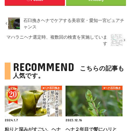
石臼挽きヘナでケアする美容室・愛知一宮ピュアチ
ャンス
マハラニヘナ選定時、複数回の検査を実施していま
す
RECOMMEND
こちらの記事も
人気です。
■ヘナ石臼挽き
■ヘナ石臼挽き
2024.1.7
2023.12.16
粘りと深みがすごい、ヘナ
ヘナ２年目で髪にハリと