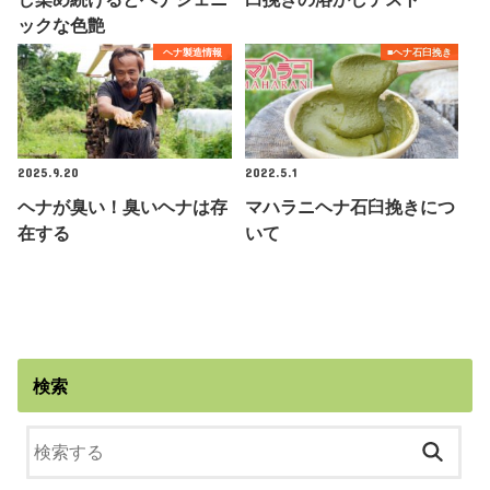
ックな色艶
ヘナ製造情報
■ヘナ石臼挽き
2025.9.20
2022.5.1
ヘナが臭い！臭いヘナは存
マハラニヘナ石臼挽きにつ
在する
いて
検索