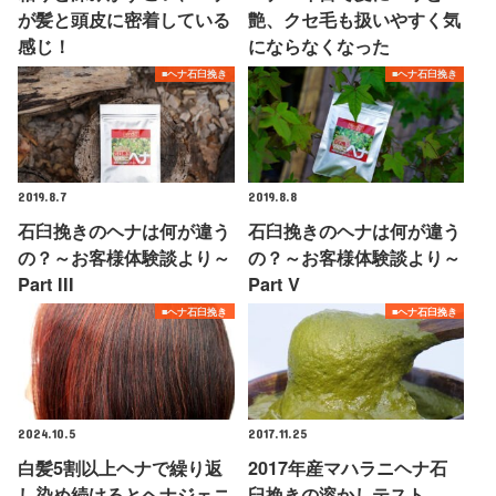
が髪と頭皮に密着している
艶、クセ毛も扱いやすく気
感じ！
にならなくなった
■ヘナ石臼挽き
■ヘナ石臼挽き
2019.8.7
2019.8.8
石臼挽きのヘナは何が違う
石臼挽きのヘナは何が違う
の？～お客様体験談より～
の？～お客様体験談より～
Part III
Part V
■ヘナ石臼挽き
■ヘナ石臼挽き
2024.10.5
2017.11.25
白髪5割以上ヘナで繰り返
2017年産マハラニヘナ石
し染め続けるとヘナジェニ
臼挽きの溶かしテスト