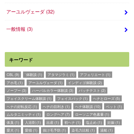
アーユルヴェーダ
(32)
一般情報
(3)
キーワード
CBL
(9)
`体験談
(1)
アタマジラミ
(1)
アフェリエート
(1)
アホ毛
(1)
アーユルヴェーダ
(1)
インディゴ体験談
(2)
ノープー
(3)
ハーバルカラー体験談
(3)
パッチテスト
(2)
フェイスクリーム体験談
(1)
フェイスパック
(1)
ヘナとローズ
(5)
ヘナの好転反応
(1)
ヘナの目利き
(1)
ヘナ体験談
(10)
ペット
(1)
ムルタニミッティ
(1)
ロングヘア
(7)
ローソニア色素量
(1)
体臭
(1)
入浴剤
(1)
出産
(1)
初ヘナ
(1)
塩止め
(1)
妊娠
(1)
愛犬
(1)
愛猫
(1)
抜け毛予防
(1)
染毛力比較
(1)
湯船
(1)