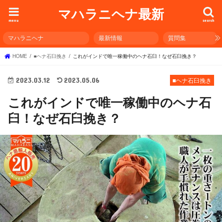
マハラニヘナ最新
menu
search
マハラニヘナ
最新情報
質問集
HOME
■ヘナ石臼挽き
これがインドで唯一稼働中のヘナ石臼！なぜ石臼挽き？
2023.03.12
2023.05.06
■ヘナ石臼挽き
これがインドで唯一稼働中のヘナ石
臼！なぜ石臼挽き？