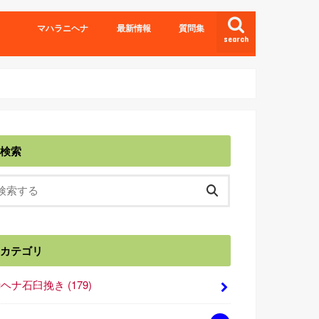
マハラニヘナ
最新情報
質問集
search
検索
カテゴリ
■ヘナ石臼挽き
(179)