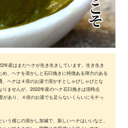
22年産はまだヘナが生き生きしています。生き生き
ため、ヘナを溶かしと石臼挽きに特徴ある弾力のある
通、ヘナは４倍のお湯で溶かすとしゃびしゃびとな
りませんが、2022年産のヘナ石臼挽きは現時点
の鮮度があり、４倍のお湯でも足らないくらいにモチっ
。
という感じの溶かし加減で、新しいヘナはいいなと、