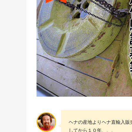
ヘナの産地よりヘナ直輸入販
してから１０年、、、