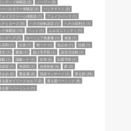
インディゴ体験談
(2)
ノープー
(3)
ハーバルカラー体験談
(3)
パッチテスト
(2)
フェイスクリーム体験談
(1)
フェイスパック
(1)
ヘナとローズ
(5)
ヘナの好転反応
(1)
ヘナの目利き
(1)
ヘナ体験談
(10)
ペット
(1)
ムルタニミッティ
(1)
ロングヘア
(7)
ローソニア色素量
(1)
体臭
(1)
入浴剤
(1)
出産
(1)
初ヘナ
(1)
塩止め
(1)
妊娠
(1)
愛犬
(1)
愛猫
(1)
抜け毛予防
(1)
染毛力比較
(1)
湯船
(1)
湯船ヘナ
(1)
生理
(5)
白髪予防
(1)
美容室
(1)
美容院
(1)
自然乾燥
(4)
酢
(2)
酢止め
(2)
重金属
(3)
頭皮マッサージ
(1)
香る髪
(26)
香る髪オイリースカルプ
(2)
香る髪ベーシック
(8)
香る髪ペパーミント
(1)