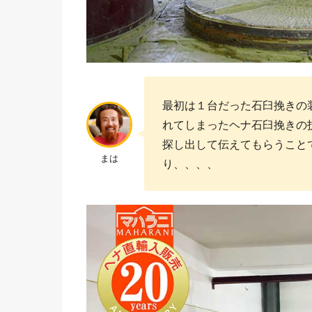
最初は１台だった石臼挽きの
れてしまったヘナ石臼挽きの
探し出して伝えてもらうこと
まは
り、、、、