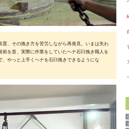
装置、その挽き方を苦労しながら再発見。いまは失わ
技術を昔、実際に作業をしていたヘナ石臼挽き職人を
で、やっと上手くヘナを石臼挽きできるようにな