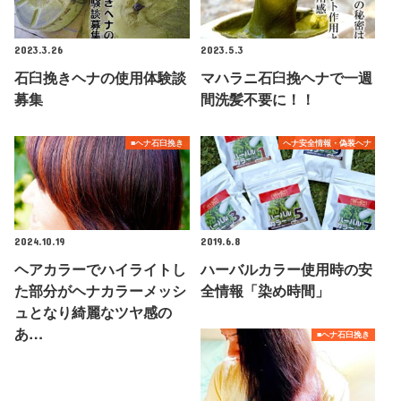
2023.3.26
2023.5.3
石臼挽きヘナの使用体験談
マハラニ石臼挽ヘナで一週
募集
間洗髪不要に！！
■ヘナ石臼挽き
ヘナ安全情報・偽装ヘナ
2024.10.19
2019.6.8
ヘアカラーでハイライトし
ハーバルカラー使用時の安
た部分がヘナカラーメッシ
全情報「染め時間」
ュとなり綺麗なツヤ感の
あ…
■ヘナ石臼挽き