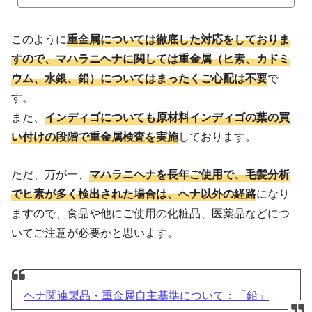
このように
重金属については徹底した対応をしておりま
すので、マハラニヘナに関しては重金属（ヒ素、カドミ
ウム、水銀、鉛）についてはまったくご心配は不要
で
す。
また、
インディゴについても原材料インディゴの葉の買
い付けの段階で重金属検査を実施
しております。
ただ、万が一、
マハラニヘナを長年ご使用で、毛髪分析
でヒ素が多く検出された場合は、ヘナ以外の経路
になり
ますので、食品や他にご使用の化粧品、医薬品などにつ
いてご注意が必要かと思います。
ヘナ関連製品・重金属自主基準について：「鉛」