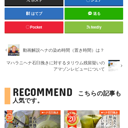
はてブ
送る
Pocket
feedly
動画解説ヘナの染め時間（置き時間）は？
マハラニヘナ石臼挽きに対するタリウム残留疑いの
アマゾンレビューについて
RECOMMEND
こちらの記事も
人気です。
■ヘナ石臼挽き
■ヘナ石臼挽き