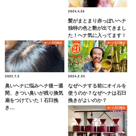
2024.4.26
髪がまとまり赤っぽいヘナ
独特の色と艶が出てきまし
た！ヘナ気に入ってます！
■ヘナ石臼挽き
■ヘナ石臼挽き
2023.7.2
2024.2.25
臭いヘナに悩みヘナ後一週
なぜヘナする前にオイルを
間、きつい臭いが残り換気
使うのか？なぜヘナは石臼
扇をつけていた！石臼挽
挽きがよいのか？
き…
■ヘナ石臼挽き