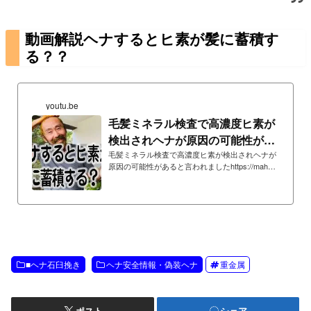
動画解説ヘナするとヒ素が髪に蓄積す
る？？
youtu.be
毛髪ミネラル検査で高濃度ヒ素が
検出されヘナが原因の可能性があ
ると言われました
毛髪ミネラル検査で高濃度ヒ素が検出されヘナが
原因の可能性があると言われましたhttps://mahara
ni.jp/maharanihenna/archives/9997
■ヘナ石臼挽き
ヘナ安全情報・偽装ヘナ
重金属
ポスト
シェア