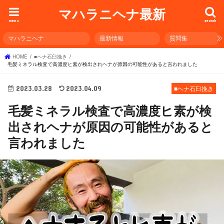
マハラニヘナ最新
menu
search
マハラニヘナ
最新情報
質問集
HOME
■ヘナ石臼挽き
毛髪ミネラル検査で高濃度ヒ素が検出されヘナが原因の可能性があると言われました
2023.03.28
2023.04.09
■ヘナ石臼挽き
毛髪ミネラル検査で高濃度ヒ素が検
出されヘナが原因の可能性があると
言われました