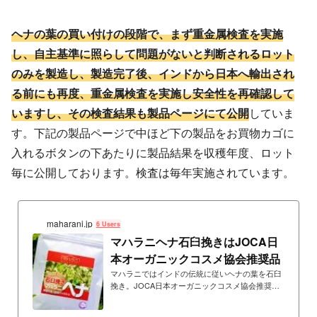
ヘナの葉の買い付けの段階で、まず重金属検査を実施
し、自主基準に照らして問題がないと判断されるロット
のみを製造し、製造完了後、インドから日本へ輸出され
る前にも再度、重金属検査を実施し安全性を再確認して
いますし、その検査結果も製品ページにて公開
していま
す。下記の製品ページで中ほど下の製品をお買物カゴに
入れるボタンの下あたりに製品結果を収穫年度、ロット
毎に公開しております。検査は毎年実施されています。
maharani.jp
6 Users
マハラニヘナ石臼挽きはJOCA日
本オーガニックコスメ協会推奨品
マハラニではインドの伝統に従いヘナの葉を石臼
挽き。JOCA日本オーガニックコスメ協会推奨
品。化学薬品ゼロ宣言の工場で生産。無添加・無
農薬。重金属検査済み。