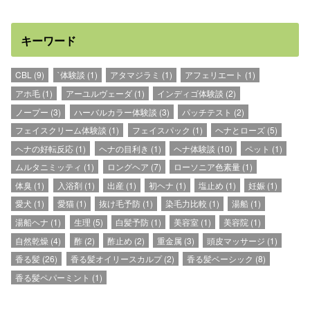
キーワード
CBL
(9)
`体験談
(1)
アタマジラミ
(1)
アフェリエート
(1)
アホ毛
(1)
アーユルヴェーダ
(1)
インディゴ体験談
(2)
ノープー
(3)
ハーバルカラー体験談
(3)
パッチテスト
(2)
フェイスクリーム体験談
(1)
フェイスパック
(1)
ヘナとローズ
(5)
ヘナの好転反応
(1)
ヘナの目利き
(1)
ヘナ体験談
(10)
ペット
(1)
ムルタニミッティ
(1)
ロングヘア
(7)
ローソニア色素量
(1)
体臭
(1)
入浴剤
(1)
出産
(1)
初ヘナ
(1)
塩止め
(1)
妊娠
(1)
愛犬
(1)
愛猫
(1)
抜け毛予防
(1)
染毛力比較
(1)
湯船
(1)
湯船ヘナ
(1)
生理
(5)
白髪予防
(1)
美容室
(1)
美容院
(1)
自然乾燥
(4)
酢
(2)
酢止め
(2)
重金属
(3)
頭皮マッサージ
(1)
香る髪
(26)
香る髪オイリースカルプ
(2)
香る髪ベーシック
(8)
香る髪ペパーミント
(1)