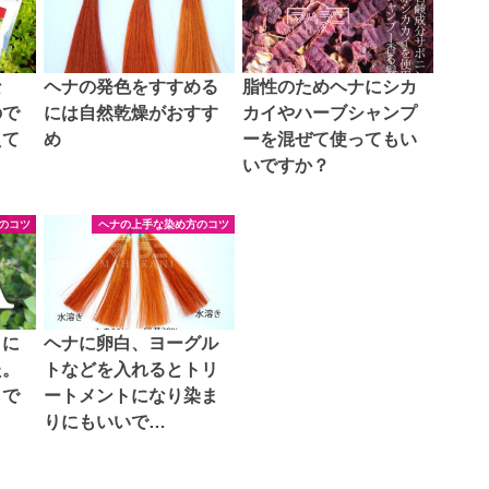
な
ヘナの発色をすすめる
脂性のためヘナにシカ
ので
には自然乾燥がおすす
カイやハーブシャンプ
えて
め
ーを混ぜて使ってもい
いですか？
のコツ
ヘナの上手な染め方のコツ
りに
ヘナに卵白、ヨーグル
た。
トなどを入れるとトリ
らで
ートメントになり染ま
りにもいいで…