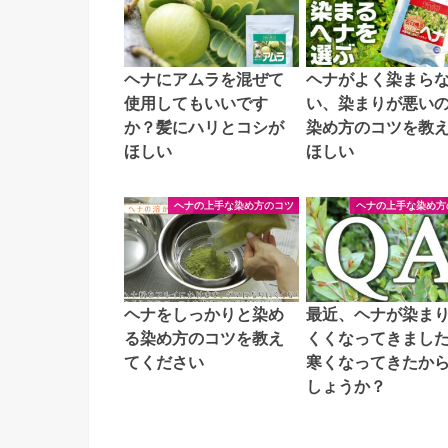
ヘナにアムラを混ぜて
ヘナがよく染まら
使用してもいいです
い、染まりが悪い
か？髪にハリとコシが
染め方のコツを教
ほしい
ほしい
ヘナの上手な染め方のコツ
ヘナの上手な染め方
ヘナをしっかりと染め
最近、ヘナが染ま
る染め方のコツを教え
くくなってきまし
てください
寒くなってきたか
しょうか？