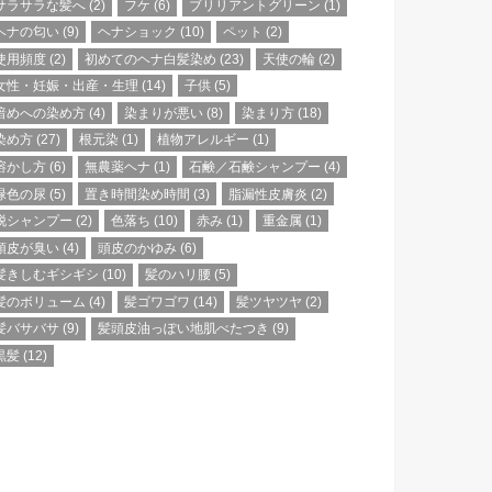
サラサラな髪へ
(2)
フケ
(6)
ブリリアントグリーン
(1)
ヘナの匂い
(9)
ヘナショック
(10)
ペット
(2)
使用頻度
(2)
初めてのヘナ白髪染め
(23)
天使の輪
(2)
女性・妊娠・出産・生理
(14)
子供
(5)
暗めへの染め方
(4)
染まりが悪い
(8)
染まり方
(18)
染め方
(27)
根元染
(1)
植物アレルギー
(1)
溶かし方
(6)
無農薬ヘナ
(1)
石鹸／石鹸シャンプー
(4)
緑色の尿
(5)
置き時間染め時間
(3)
脂漏性皮膚炎
(2)
脱シャンプー
(2)
色落ち
(10)
赤み
(1)
重金属
(1)
頭皮が臭い
(4)
頭皮のかゆみ
(6)
髪きしむギシギシ
(10)
髪のハリ腰
(5)
髪のボリューム
(4)
髪ゴワゴワ
(14)
髪ツヤツヤ
(2)
髪バサバサ
(9)
髪頭皮油っぽい地肌べたつき
(9)
黒髪
(12)