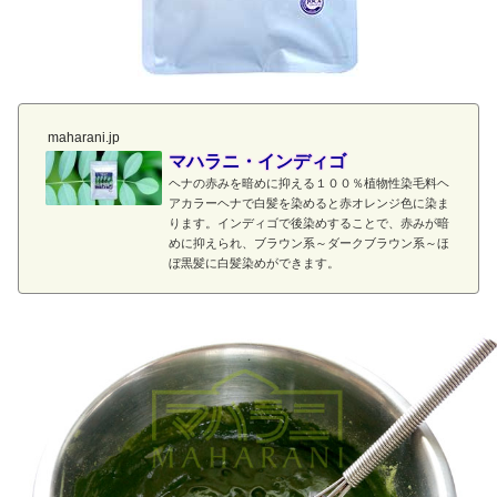
maharani.jp
マハラニ・インディゴ
ヘナの赤みを暗めに抑える１００％植物性染毛料ヘ
アカラーヘナで白髪を染めると赤オレンジ色に染ま
ります。インディゴで後染めすることで、赤みが暗
めに抑えられ、ブラウン系～ダークブラウン系～ほ
ぼ黒髪に白髪染めができます。