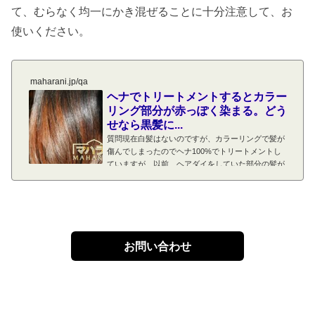
て、むらなく均一にかき混ぜることに十分注意して、お
使いください。
maharani.jp/qa
ヘナでトリートメントするとカラー
リング部分が赤っぽく染まる。どう
せなら黒髪に...
質問現在白髪はないのですが、カラーリングで髪が
傷んでしまったのでヘナ100%でトリートメントし
ていますが、以前、ヘアダイをしていた部分の髪が
赤っぽくなってしまう。どうせなら黒髪に戻そうと
思い、ヘナとインディゴが混ざっているものの使用
を検討しています。まはカラーリング剤で染まった
髪にヘナトリートメントすると、「ヘナした直後」
はヘナカラーの赤オレンジ味が目立ってしまうヘナ
直後は赤オレンジ色が目立つにしても、３～４日、
お問い合わせ
１週間で色味がぐっと落ち着きます。カラーリング
の髪にヘナした直後どのような色にカラー...