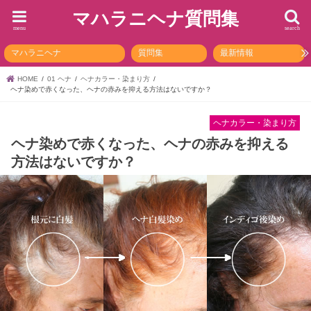
マハラニヘナ質問集
menu
search
マハラニヘナ
質問集
最新情報
HOME
01 ヘナ
ヘナカラー・染まり方
ヘナ染めで赤くなった、ヘナの赤みを抑える方法はないですか？
ヘナカラー・染まり方
ヘナ染めで赤くなった、ヘナの赤みを抑える
方法はないですか？