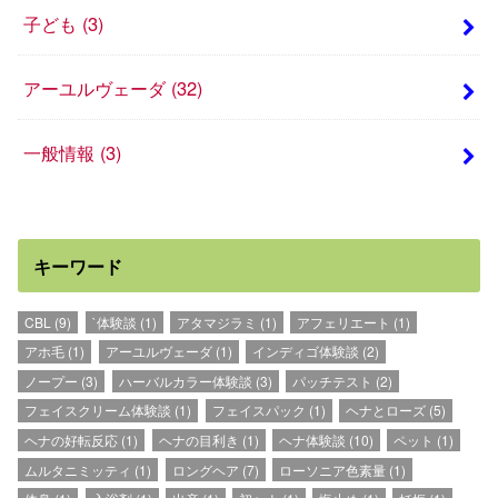
子ども
(3)
アーユルヴェーダ
(32)
一般情報
(3)
キーワード
CBL
(9)
`体験談
(1)
アタマジラミ
(1)
アフェリエート
(1)
アホ毛
(1)
アーユルヴェーダ
(1)
インディゴ体験談
(2)
ノープー
(3)
ハーバルカラー体験談
(3)
パッチテスト
(2)
フェイスクリーム体験談
(1)
フェイスパック
(1)
ヘナとローズ
(5)
ヘナの好転反応
(1)
ヘナの目利き
(1)
ヘナ体験談
(10)
ペット
(1)
ムルタニミッティ
(1)
ロングヘア
(7)
ローソニア色素量
(1)