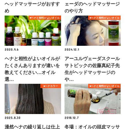
ヘッドマッサージがおすす
ェーダのヘッドマッサージ
め
のやり方
■ヘナと相性がよいオイル
■ヘナと相性がよいオイル
2020.9.6
2024.12.1
ヘナと相性がよいオイルが
アーユルヴェーダスクール
たくさんありますが違いを
サトビックの佐藤真紀子先
教えてください…オイル
生がヘッドマッサージの
選…
や…
■ヘナカラー
■ヘナと相性がよいオイル
2025.8.30
2018.12.7
漫然ヘナの繰り返しは仕上
冬場：オイルの頭皮マッサ