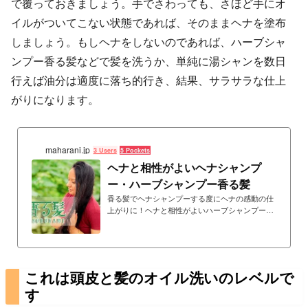
で覆っておきましょう。手でさわっても、さほど手にオ
イルがついてこない状態であれば、そのままヘナを塗布
しましょう。もしヘナをしないのであれば、ハーブシャ
ンプー香る髪などで髪を洗うか、単純に湯シャンを数日
行えば油分は適度に落ち的行き、結果、サラサラな仕上
がりになります。
maharani.jp
3 Users
5 Pockets
ヘナと相性がよいヘナシャンプ
ー・ハーブシャンプー香る髪
香る髪でヘナシャンプーする度にヘナの感動の仕
上がりに！ヘナと相性がよいハーブシャンプー香
る髪シリーズ。お湯に溶かして洗うだけ、泡がた
たない１００％植物性ハーブシャンプー
これは頭皮と髪のオイル洗いのレベルで
す