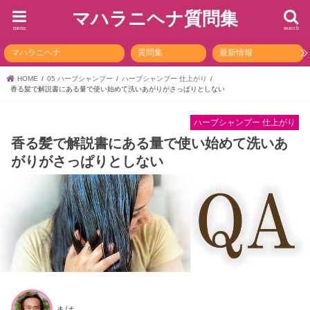
マハラニヘナ質問集
menu
search
マハラニヘナ
質問集
最新情報
HOME
05 ハーブシャンプー
ハーブシャンプー 仕上がり
香る髪で解説書にある量で使い始めて洗いあがりがさっぱりとしない
ハーブシャンプー 仕上がり
香る髪で解説書にある量で使い始めて洗いあ
がりがさっぱりとしない
まは