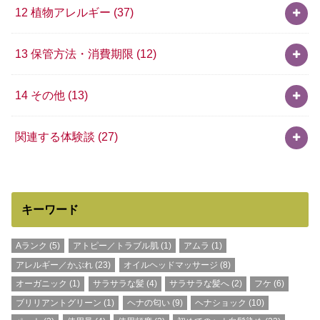
12 植物アレルギー
(37)
13 保管方法・消費期限
(12)
14 その他
(13)
関連する体験談
(27)
キーワード
Aランク
(5)
アトピー／トラブル肌
(1)
アムラ
(1)
アレルギー／かぶれ
(23)
オイルヘッドマッサージ
(8)
オーガニック
(1)
サラサラな髪
(4)
サラサラな髪へ
(2)
フケ
(6)
ブリリアントグリーン
(1)
ヘナの匂い
(9)
ヘナショック
(10)