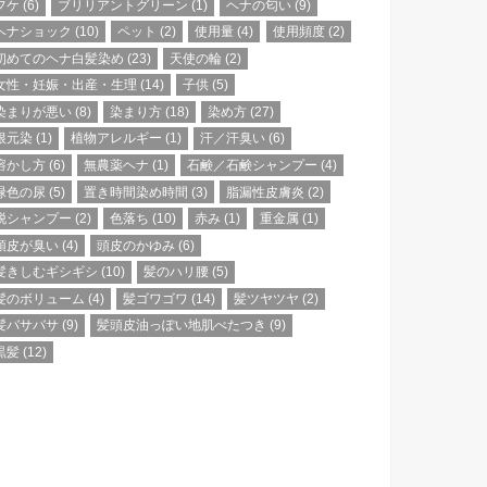
フケ
(6)
ブリリアントグリーン
(1)
ヘナの匂い
(9)
ヘナショック
(10)
ペット
(2)
使用量
(4)
使用頻度
(2)
初めてのヘナ白髪染め
(23)
天使の輪
(2)
女性・妊娠・出産・生理
(14)
子供
(5)
染まりが悪い
(8)
染まり方
(18)
染め方
(27)
根元染
(1)
植物アレルギー
(1)
汗／汗臭い
(6)
溶かし方
(6)
無農薬ヘナ
(1)
石鹸／石鹸シャンプー
(4)
緑色の尿
(5)
置き時間染め時間
(3)
脂漏性皮膚炎
(2)
脱シャンプー
(2)
色落ち
(10)
赤み
(1)
重金属
(1)
頭皮が臭い
(4)
頭皮のかゆみ
(6)
髪きしむギシギシ
(10)
髪のハリ腰
(5)
髪のボリューム
(4)
髪ゴワゴワ
(14)
髪ツヤツヤ
(2)
髪バサバサ
(9)
髪頭皮油っぽい地肌べたつき
(9)
黒髪
(12)