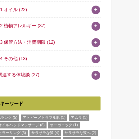
11 オイル
(22)
12 植物アレルギー
(37)
13 保管方法・消費期限
(12)
14 その他
(13)
関連する体験談
(27)
キーワード
Aランク
(5)
アトピー／トラブル肌
(1)
アムラ
(1)
オイルヘッドマッサージ
(8)
オーガニック
(1)
カラーリング
(3)
サラサラな髪
(4)
サラサラな髪へ
(2)