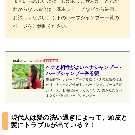
まずはお試しいただくしかありませんが、どれか
わからない場合は、基本シリーズなどから最初に
お試しください。以下のハーブシャンプー一覧の
ページをご参照ください。
maharani.jp
3 Users
5 Pockets
ヘナと相性がよいヘナシャンプー・
ハーブシャンプー香る髪
香る髪でヘナシャンプーする度にヘナの感動の仕上
がりに！ヘナと相性がよいハーブシャンプー香る髪
シリーズ。お湯に溶かして洗うだけ、泡がたたない
１００％植物性ハーブシャンプー
現代人は髪の洗い過ぎによって、頭皮と
髪にトラブルが出ている？！