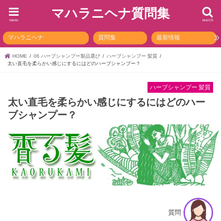
マハラニヘナ質問集
menu
search
マハラニヘナ
質問集
最新情報
HOME
06 ハーブシャンプー製品選び
ハーブシャンプー 髪質
太い直毛を柔らかい感じにするにはどのハーブシャンプー？
ハーブシャンプー 髪質
太い直毛を柔らかい感じにするにはどのハー
ブシャンプー？
質問