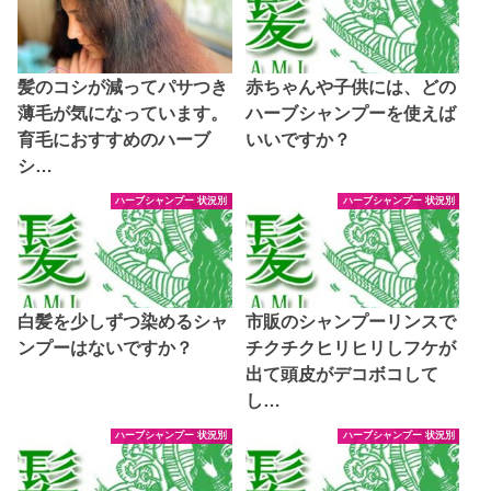
髪のコシが減ってパサつき
赤ちゃんや子供には、どの
薄毛が気になっています。
ハーブシャンプーを使えば
育毛におすすめのハーブ
いいですか？
シ…
ハーブシャンプー 状況別
ハーブシャンプー 状況別
白髪を少しずつ染めるシャ
市販のシャンプーリンスで
ンプーはないですか？
チクチクヒリヒリしフケが
出て頭皮がデコボコして
し…
ハーブシャンプー 状況別
ハーブシャンプー 状況別