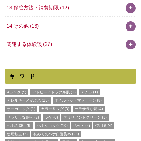
13 保管方法・消費期限
(12)
14 その他
(13)
関連する体験談
(27)
キーワード
Aランク
(5)
アトピー／トラブル肌
(1)
アムラ
(1)
アレルギー／かぶれ
(23)
オイルヘッドマッサージ
(8)
オーガニック
(1)
カラーリング
(3)
サラサラな髪
(4)
サラサラな髪へ
(2)
フケ
(6)
ブリリアントグリーン
(1)
ヘナの匂い
(9)
ヘナショック
(10)
ペット
(2)
使用量
(4)
使用頻度
(2)
初めてのヘナ白髪染め
(23)