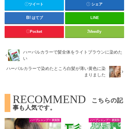
ツイート
シェア
はてブ
LINE
Pocket
feedly
ハーバルカラーで髪全体をライトブラウンに染めた
い
ハーバルカラーで染めたところ白髪が薄い黄色に染
まりました
RECOMMEND
こちらの記
事も人気です。
ハーブシャンプー 状況別
ハーブシャンプー 状況別