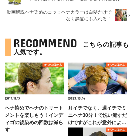
動画解説ヘナ染めのコツ：ヘナカラーは白髪だけで
なく黒髪にも入れる！
RECOMMEND
こちらの記事も
人気です。
■ヘナの染め方
■ヘナの染め方
2017.11.13
2023.10.14
ヘナ染めでヘナのトリート
月イチでなく、週イチでミ
メントを楽しもう！インデ
ニヘナ30分！で洗い流すだ
ィゴの後染めの回数は減ら
けですがこれが意外によ…
す
■ヘナの染め方