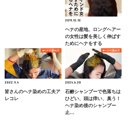
2019.12.10
ヘナの産地、ロングヘアー
の女性は髪を美しく伸ばす
ためにヘナをする
■ヘナの染め方
■ヘナの染め方
2022.9.4
2024.6.28
皆さんのヘナ染めの工夫ア
石鹸シャンプーで色落ちは
レコレ
ひどい、頭は痒い、臭う！
ヘナ染め後のシャンプー
止…