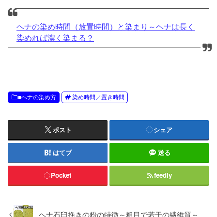
ヘナの染め時間（放置時間）と染まり～ヘナは長く
染めれば濃く染まる？
■ヘナの染め方
染め時間／置き時間
ポスト
シェア
はてブ
送る
Pocket
feedly
ヘナ石臼挽きの粉の特徴～粗目で若干の繊維質～