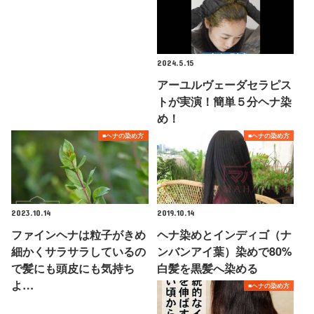
2024.5.15
アーユルヴェーダセラピス
トが実演！簡単５分ヘナ染
め！
■ヘナの染め方
■ヘナの染め方
2023.10.14
2019.10.14
ファインヘナは粒子がきめ
ヘナ染めとインディゴ（ナ
細かくサラサラしているの
ンバンアイ葉）染めで80%
で髪にも頭皮にも気持ち
白髪を黒髪へ染める
よ…
■ヘナの染め方