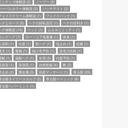
インディゴ体験談
(2)
ノープー
(3)
ハーバルカラー体験談
(3)
パッチテスト
(2)
フェイスクリーム体験談
(1)
フェイスパック
(1)
ヘナとローズ
(5)
ヘナの好転反応
(1)
ヘナの目利き
(1)
ヘナ体験談
(10)
ペット
(1)
ムルタニミッティ
(1)
ロングヘア
(7)
ローソニア色素量
(1)
体臭
(1)
入浴剤
(1)
出産
(1)
初ヘナ
(1)
塩止め
(1)
妊娠
(1)
愛犬
(1)
愛猫
(1)
抜け毛予防
(1)
染毛力比較
(1)
湯船
(1)
湯船ヘナ
(1)
生理
(5)
白髪予防
(1)
美容室
(1)
美容院
(1)
自然乾燥
(4)
酢
(2)
酢止め
(2)
重金属
(3)
頭皮マッサージ
(1)
香る髪
(26)
香る髪オイリースカルプ
(2)
香る髪ベーシック
(8)
香る髪ペパーミント
(1)