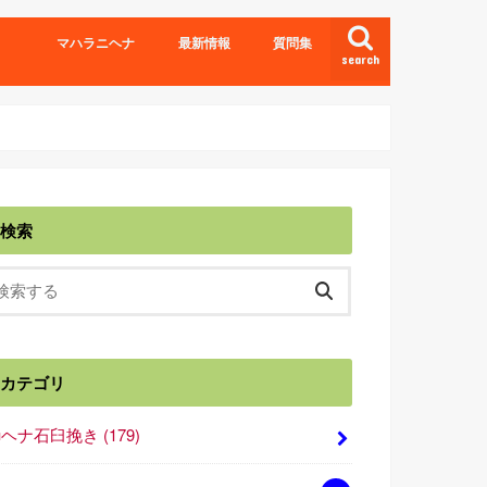
マハラニヘナ
最新情報
質問集
search
検索
カテゴリ
■ヘナ石臼挽き
(179)