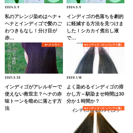
2024.5.9
2024.5.9
私のアレンジ染めはヘナ＋
インディゴの色落ちを劇的
ヘナとインディゴで髪のご
に軽減する方法を見つけま
わつきもなし！分け目が
した！シカカイ煮出し液
赤…
で…
■ヘナカラー
■インディゴ（ナンバンアイ葉）
2021.5.30
2020.1.18
インディゴがアレルギーで
よく染めるインディゴの溶
使えない救世主？ヘナの赤
かし方～馴染ませ時間は30
味トーンを暗めに落とす方
分か１時間か？
法
■インディゴ（ナンバンアイ葉）