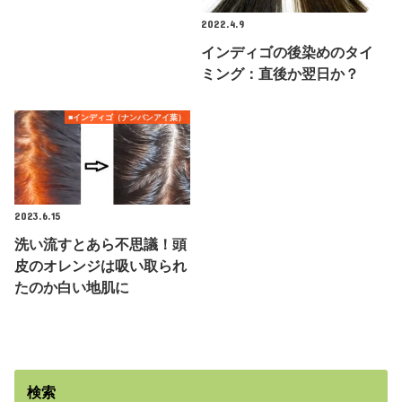
2022.4.9
インディゴの後染めのタイ
ミング：直後か翌日か？
■インディゴ（ナンバンアイ葉）
2023.6.15
洗い流すとあら不思議！頭
皮のオレンジは吸い取られ
たのか白い地肌に
検索