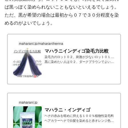
ば黒っぽく染められないこともないといえるでしょう。
ただ、黒が希望の場合は最初から０７で３０分程度を染
めるのがよいでしょう。
maharani.jp/maharanihenna
マハラニインディゴ染毛力比較
染毛力のロット０２、刺激が少ないロット０１…
黒に染めたい人は０２、ダークブラウンでよい人
は０１がおすすめ2020年３月発売予定のマハラニ
インディゴ＜ロット：０１＞（2018年収穫・現在
発売の2018年産ロット０７とは異なる製品）と、
2020年6月発売予定のマハラニインディゴ０２（2
019年収穫）の発色比較をしました。染まりは、
マハラニインディゴ０２（2019年収穫）がよいで
すが、新しく染毛力が高いだけにやや刺激が強い
です。できるだけ黒に染めたい、真っ黒に染めた
maharani.jp
い方には０２をおすすめしますが、真っ黒が必要
マハラニ・インディゴ
ない方は刺激が...
ヘナの赤みを暗めに抑える１００％植物性染毛料
ヘアカラーヘナで白髪を染めると赤オレンジ色に
染まります。インディゴで後染めすることで、赤