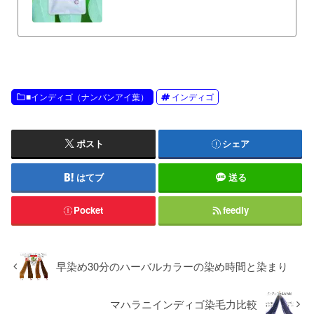
みが暗めに抑えられ、ブラウン系～ダークブラウ
ン系～ほぼ黒髪に白髪染めができます。
■インディゴ（ナンバンアイ葉）
インディゴ
ポスト
シェア
はてブ
送る
Pocket
feedly
早染め30分のハーバルカラーの染め時間と染まり
マハラニインディゴ染毛力比較