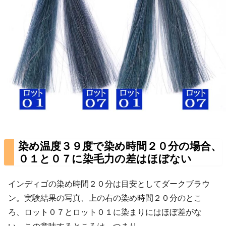
染め温度３９度で染め時間２０分の場合、
０１と０７に染毛力の差はほぼない
インディゴの染め時間２０分は目安としてダークブラウ
ン。実験結果の写真、上の右の染め時間２０分のとこ
ろ、ロット０７とロット０１に染まりにはほぼ差がな
い。この意味するところは、つまり……