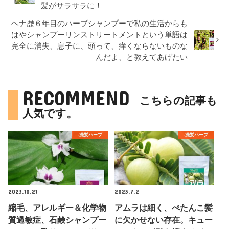
髪がサラサラに！
ヘナ歴６年目のハーブシャンプーで私の生活からも
はやシャンプーリンストリートメントという単語は
完全に消失、息子に、頭って、痒くならないものな
んだよ、と教えてあげたい
RECOMMEND
こちらの記事も
人気です。
-洗髪ハーブ
-洗髪ハーブ
2023.10.21
2023.7.2
縮毛、アレルギー＆化学物
アムラは細く、ぺたんこ髪
質過敏症、石鹸シャンプー
に欠かせない存在。キュー