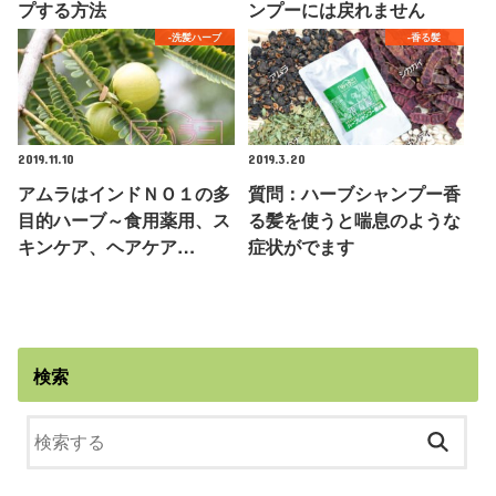
プする方法
ンプーには戻れません
-洗髪ハーブ
-香る髪
2019.11.10
2019.3.20
アムラはインドＮＯ１の多
質問：ハーブシャンプー香
目的ハーブ～食用薬用、ス
る髪を使うと喘息のような
キンケア、ヘアケア…
症状がでます
検索