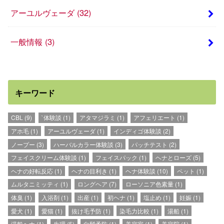
アーユルヴェーダ
(32)
一般情報
(3)
キーワード
CBL
(9)
`体験談
(1)
アタマジラミ
(1)
アフェリエート
(1)
アホ毛
(1)
アーユルヴェーダ
(1)
インディゴ体験談
(2)
ノープー
(3)
ハーバルカラー体験談
(3)
パッチテスト
(2)
フェイスクリーム体験談
(1)
フェイスパック
(1)
ヘナとローズ
(5)
ヘナの好転反応
(1)
ヘナの目利き
(1)
ヘナ体験談
(10)
ペット
(1)
ムルタニミッティ
(1)
ロングヘア
(7)
ローソニア色素量
(1)
体臭
(1)
入浴剤
(1)
出産
(1)
初ヘナ
(1)
塩止め
(1)
妊娠
(1)
愛犬
(1)
愛猫
(1)
抜け毛予防
(1)
染毛力比較
(1)
湯船
(1)
湯船ヘナ
(1)
生理
(5)
白髪予防
(1)
美容室
(1)
美容院
(1)