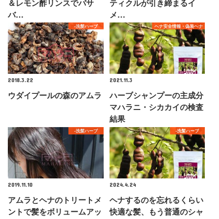
＆レモン酢リンスでバサ
ティクルが引き締まるイ
バ…
メ…
-洗髪ハーブ
ヘナ安全情報・偽装ヘナ
2018.3.22
2021.11.3
ウダイプールの森のアムラ
ハーブシャンプーの主成分
マハラニ・シカカイの検査
結果
-洗髪ハーブ
-洗髪ハーブ
2019.11.10
2024.4.24
アムラとヘナのトリートメ
ヘナするのを忘れるくらい
ントで髪をボリュームアッ
快適な髪、もう普通のシャ