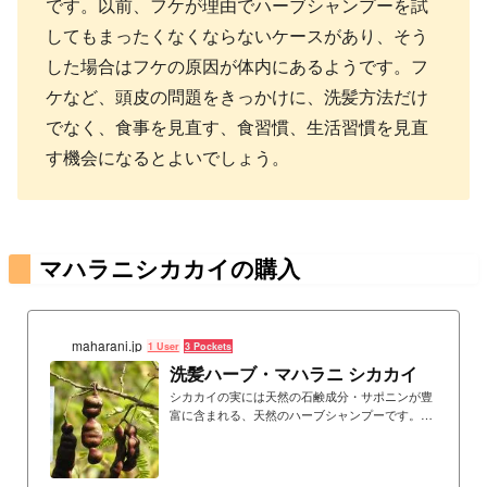
です。以前、フケが理由でハーブシャンプーを試
してもまったくなくならないケースがあり、そう
した場合はフケの原因が体内にあるようです。フ
ケなど、頭皮の問題をきっかけに、洗髪方法だけ
でなく、食事を見直す、食習慣、生活習慣を見直
す機会になるとよいでしょう。
マハラニシカカイの購入
maharani.jp
1 User
3 Pockets
洗髪ハーブ・マハラニ シカカイ
シカカイの実には天然の石鹸成分・サポニンが豊
富に含まれる、天然のハーブシャンプーです。ア
ートビーングのシカカイは、良質な野性のシカカ
イの実を微細な粉末にしたものです。