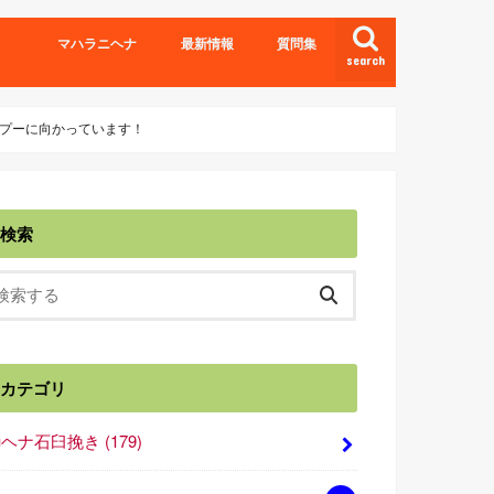
マハラニヘナ
最新情報
質問集
search
プーに向かっています！
検索
カテゴリ
■ヘナ石臼挽き
(179)