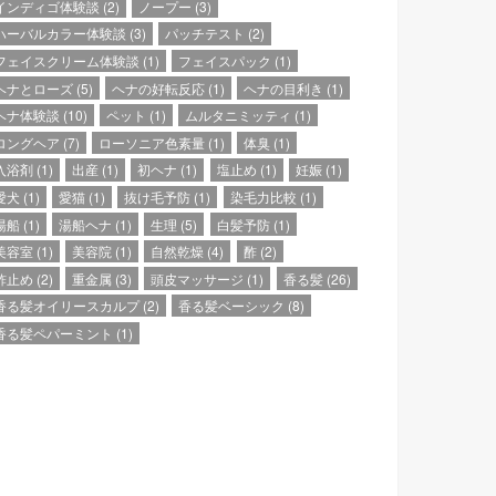
インディゴ体験談
(2)
ノープー
(3)
ハーバルカラー体験談
(3)
パッチテスト
(2)
フェイスクリーム体験談
(1)
フェイスパック
(1)
ヘナとローズ
(5)
ヘナの好転反応
(1)
ヘナの目利き
(1)
ヘナ体験談
(10)
ペット
(1)
ムルタニミッティ
(1)
ロングヘア
(7)
ローソニア色素量
(1)
体臭
(1)
入浴剤
(1)
出産
(1)
初ヘナ
(1)
塩止め
(1)
妊娠
(1)
愛犬
(1)
愛猫
(1)
抜け毛予防
(1)
染毛力比較
(1)
湯船
(1)
湯船ヘナ
(1)
生理
(5)
白髪予防
(1)
美容室
(1)
美容院
(1)
自然乾燥
(4)
酢
(2)
酢止め
(2)
重金属
(3)
頭皮マッサージ
(1)
香る髪
(26)
香る髪オイリースカルプ
(2)
香る髪ベーシック
(8)
香る髪ペパーミント
(1)