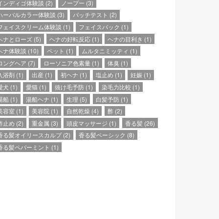
インディゴ体験談
(2)
ノープー
(3)
ハーバルカラー体験談
(3)
パッチテスト
(2)
フェイスクリーム体験談
(1)
フェイスパック
(1)
ヘナとローズ
(5)
ヘナの好転反応
(1)
ヘナの目利き
(1)
ヘナ体験談
(10)
ペット
(1)
ムルタニミッティ
(1)
ロングヘア
(7)
ローソニア色素量
(1)
体臭
(1)
入浴剤
(1)
出産
(1)
初ヘナ
(1)
塩止め
(1)
妊娠
(1)
愛犬
(1)
愛猫
(1)
抜け毛予防
(1)
染毛力比較
(1)
湯船
(1)
湯船ヘナ
(1)
生理
(5)
白髪予防
(1)
美容室
(1)
美容院
(1)
自然乾燥
(4)
酢
(2)
酢止め
(2)
重金属
(3)
頭皮マッサージ
(1)
香る髪
(26)
香る髪オイリースカルプ
(2)
香る髪ベーシック
(8)
香る髪ペパーミント
(1)