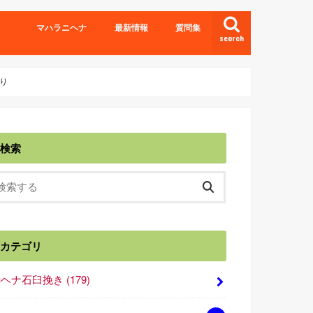
マハラニヘナ
最新情報
質問集
search
り
検索
カテゴリ
■ヘナ石臼挽き
(179)