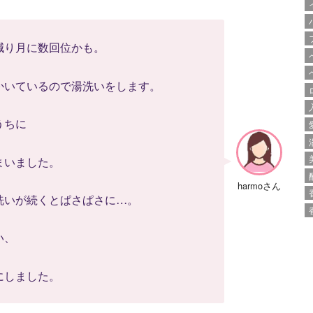
減り月に数回位かも。
かいているので湯洗いをします。
うちに
まいました。
harmoさん
洗いが続くとぱさぱさに…。
い、
にしました。