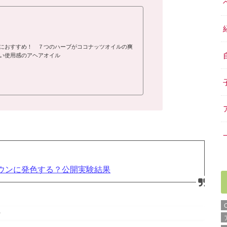
におすすめ！ ７つのハーブがココナッツオイルの爽
い使用感のアヘアオイル
ウンに発色する？公開実験結果
・