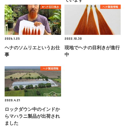
■ヘナ石臼挽き
ヘナ製造情報
2026.1.25
2022.10.30
ヘナのソムリエというお仕
現地でヘナの目利きが進行
事
中
ヘナ製造情報
2020.4.21
ロックダウン中のインドか
らマハラニ製品が出荷され
ました