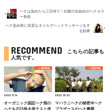
ヘナは染めたら三日待て！白髪の出始めのヘナカラ
ー発色
ヘナ染め前に良質なオイルでヘッドマッサージをす
る効果
RECOMMEND
こちらの記事も
人気です。
ヘナ製造情報
ヘナ製造情報
2020.11.14
2025.10.25
オーガニック認証ヘナ畑の
マハラニヘナの秘密＠ヘナ
ヘナを石臼挽き後テスト使
ブラザースのヘナ農園