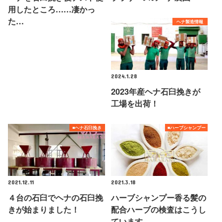
用したところ……凄かっ
た…
ヘナ製造情報
2024.1.28
2023年産ヘナ石臼挽きが
工場を出荷！
■ヘナ石臼挽き
■ハーブシャンプー
2021.12.11
2021.3.18
４台の石臼でヘナの石臼挽
ハーブシャンプー香る髪の
きが始まりました！
配合ハーブの検査はこうし
ています