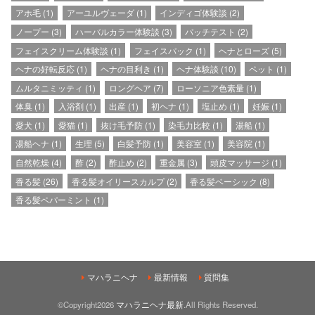
アホ毛
(1)
アーユルヴェーダ
(1)
インディゴ体験談
(2)
ノープー
(3)
ハーバルカラー体験談
(3)
パッチテスト
(2)
フェイスクリーム体験談
(1)
フェイスパック
(1)
ヘナとローズ
(5)
ヘナの好転反応
(1)
ヘナの目利き
(1)
ヘナ体験談
(10)
ペット
(1)
ムルタニミッティ
(1)
ロングヘア
(7)
ローソニア色素量
(1)
体臭
(1)
入浴剤
(1)
出産
(1)
初ヘナ
(1)
塩止め
(1)
妊娠
(1)
愛犬
(1)
愛猫
(1)
抜け毛予防
(1)
染毛力比較
(1)
湯船
(1)
湯船ヘナ
(1)
生理
(5)
白髪予防
(1)
美容室
(1)
美容院
(1)
自然乾燥
(4)
酢
(2)
酢止め
(2)
重金属
(3)
頭皮マッサージ
(1)
香る髪
(26)
香る髪オイリースカルプ
(2)
香る髪ベーシック
(8)
香る髪ペパーミント
(1)
マハラニヘナ
最新情報
質問集
©Copyright2026
マハラニヘナ最新
.All Rights Reserved.