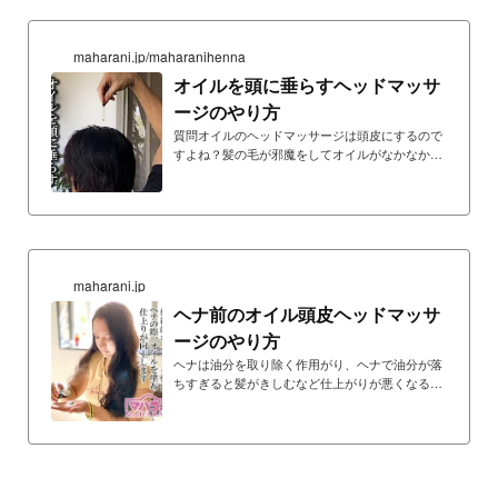
maharani.jp/maharanihenna
オイルを頭に垂らすヘッドマッサ
ージのやり方
質問オイルのヘッドマッサージは頭皮にするので
すよね？髪の毛が邪魔をしてオイルがなかなか頭
皮にたどり着けないのですが良い方法はないでし
ょうか？大さじ一杯のオイルではとても足りませ
ん。できれば頭皮だけにしたいのですが髪の毛ば
かりオイルでベタベタになってしまいます。あと
マッサージの方法はあるのでしょうか？オイルの
頭皮マッサージでは髪の毛がオイルでベタベタに
maharani.jp
なるのが正しいやり方もし本格的なオイルのヘッ
ドマッサージオイルを楽しみたいという場合で、
ヘナ前のオイル頭皮ヘッドマッサ
髪の毛がベタベタになっていないのだとしたら、
ージのやり方
それはオイル...
ヘナは油分を取り除く作用がり、ヘナで油分が落
ちすぎると髪がきしむなど仕上がりが悪くなるた
め、ヘナ前にオイルで頭皮をマッサージし、あら
かじめ髪や頭皮に油分を補うことで、仕上がりが
向上するだけでなく頭皮ケアにもなり、さまざま
な効果が期待できます。