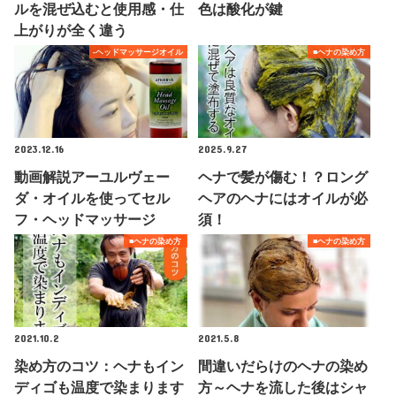
ルを混ぜ込むと使用感・仕
色は酸化が鍵
上がりが全く違う
-ヘッドマッサージオイル
■ヘナの染め方
2023.12.16
2025.9.27
動画解説アーユルヴェー
ヘナで髪が傷む！？ロング
ダ・オイルを使ってセル
ヘアのヘナにはオイルが必
フ・ヘッドマッサージ
須！
■ヘナの染め方
■ヘナの染め方
2021.10.2
2021.5.8
染め方のコツ：ヘナもイン
間違いだらけのヘナの染め
ディゴも温度で染まります
方～ヘナを流した後はシャ