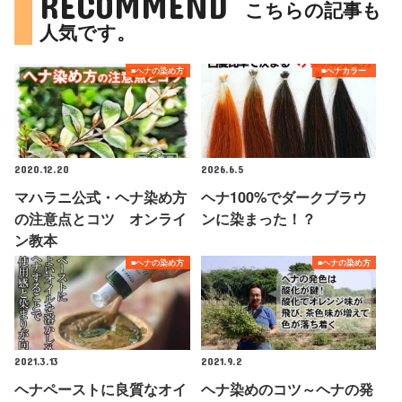
RECOMMEND
こちらの記事も
人気です。
■ヘナの染め方
■ヘナカラー
2020.12.20
2026.6.5
マハラニ公式・ヘナ染め方
ヘナ100%でダークブラウ
の注意点とコツ オンライ
ンに染まった！？
ン教本
■ヘナの染め方
■ヘナの染め方
2021.3.13
2021.9.2
ヘナペーストに良質なオイ
ヘナ染めのコツ～ヘナの発