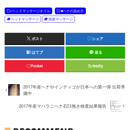
-ヘッドマッサージオイル
■ヘナの染め方
ヘッドマッサージ
頭皮マッサージ
ポスト
シェア
はてブ
送る
Pocket
feedly
2017年産ヘナやインディゴが日本への第一弾 出荷準
備中
2017年産マハラニヘナ石臼挽き検査結果報告