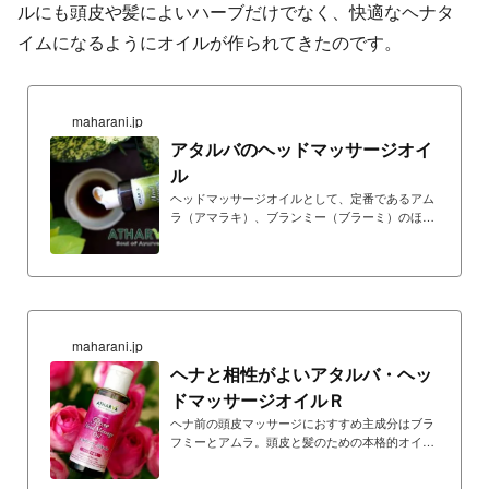
ルにも頭皮や髪によいハーブだけでなく、快適なヘナタ
イムになるようにオイルが作られてきたのです。
maharani.jp
アタルバのヘッドマッサージオイ
ル
ヘッドマッサージオイルとして、定番であるアム
ラ（アマラキ）、ブランミー（ブラーミ）のほ
か、シャタバリの根エキス、カス（ベチベル）根
エキス、ナガルモタ根エキスに加え、アタルバが
独自に水蒸留した無農薬ローズオイルを配合
maharani.jp
ヘナと相性がよいアタルバ・ヘッ
ドマッサージオイルＲ
ヘナ前の頭皮マッサージにおすすめ主成分はブラ
フミーとアムラ。頭皮と髪のための本格的オイル
に、ローズ精油を添加して、使用感を大幅に向上
させた製品です。隠し味としてジャタマンシ精油