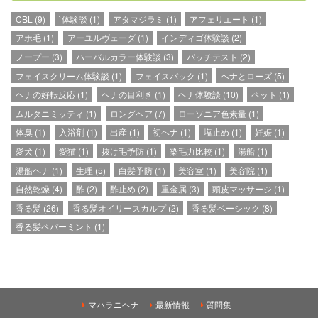
CBL
(9)
`体験談
(1)
アタマジラミ
(1)
アフェリエート
(1)
アホ毛
(1)
アーユルヴェーダ
(1)
インディゴ体験談
(2)
ノープー
(3)
ハーバルカラー体験談
(3)
パッチテスト
(2)
フェイスクリーム体験談
(1)
フェイスパック
(1)
ヘナとローズ
(5)
ヘナの好転反応
(1)
ヘナの目利き
(1)
ヘナ体験談
(10)
ペット
(1)
ムルタニミッティ
(1)
ロングヘア
(7)
ローソニア色素量
(1)
体臭
(1)
入浴剤
(1)
出産
(1)
初ヘナ
(1)
塩止め
(1)
妊娠
(1)
愛犬
(1)
愛猫
(1)
抜け毛予防
(1)
染毛力比較
(1)
湯船
(1)
湯船ヘナ
(1)
生理
(5)
白髪予防
(1)
美容室
(1)
美容院
(1)
自然乾燥
(4)
酢
(2)
酢止め
(2)
重金属
(3)
頭皮マッサージ
(1)
香る髪
(26)
香る髪オイリースカルプ
(2)
香る髪ベーシック
(8)
香る髪ペパーミント
(1)
マハラニヘナ
最新情報
質問集