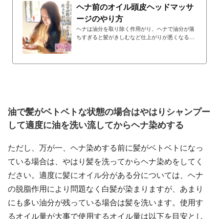
ヘナ前のオイル頭皮ヘッドマッサ
ージのやり方
ヘナは油分を取り除く作用がり、ヘナで油分が落
ちすぎると髪がきしむなど仕上がりが悪くなるた
め、ヘナ前にオイルで頭皮をマッサージし、あら
かじめ髪や頭皮に油分を補うことで、仕上がりが
向上するだけでなく頭皮ケアにもなり、さまざま
な効果が期待できます。
油で髪がベトベトな状態の場合はやはりシャンプー
して適度に油を洗い流してからヘナ染めする
ただし、万が一、ヘナ染めする前に髪がベトベトになっ
ている場合は、やはり髪を洗ってからヘナ染めをしてく
ださい。適度に髪にオイル分がある分については、ヘナ
の脱脂作用により問題なく白髪が染まりますが、あまり
にも多い油分が残っている場合は髪を洗います。使用す
るオイル量が大事で使用するオイル量は以下を目安とし