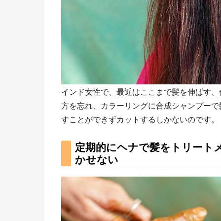
インド女性で、最近はここまで髪を伸ばす、
方を忘れ、カラーリングに合成シャンプーで
すことができずカットするしかないのです。
定期的にヘナで髪をトリート
かせない