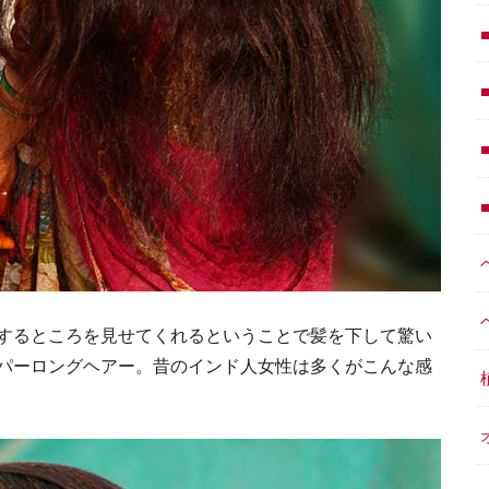
するところを見せてくれるということで髪を下して驚い
パーロングヘアー。昔のインド人女性は多くがこんな感