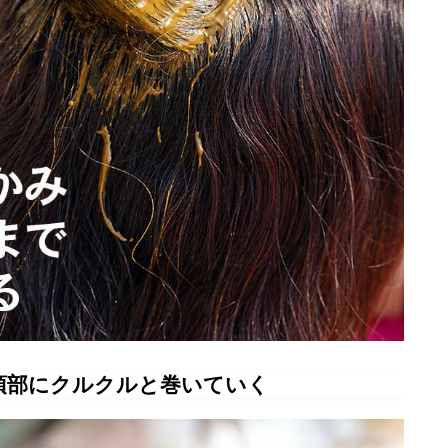
頂部にクルクルと巻いていく