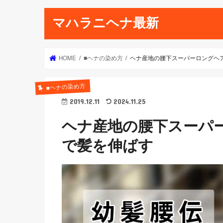
マハラニヘナ最新
HOME
■ヘナの染め方
ヘナ産地の腰下スーパーロングヘ
■ヘナの染め方
2019.12.11
2024.11.25
ヘナ産地の腰下スーパ
で髪を伸ばす