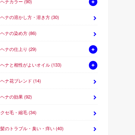
■ヘナカラー
(90)
■ヘナの溶かし方・溶き方
(30)
■ヘナの染め方
(86)
■ヘナの仕上り
(29)
■ヘナと相性がよいオイル
(133)
■ヘナ花ブレンド
(14)
■ヘナの効果
(92)
■クセ毛・縮毛
(34)
■髪のトラブル・臭い・痒い
(40)