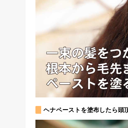
ヘナペーストを塗布したら頭